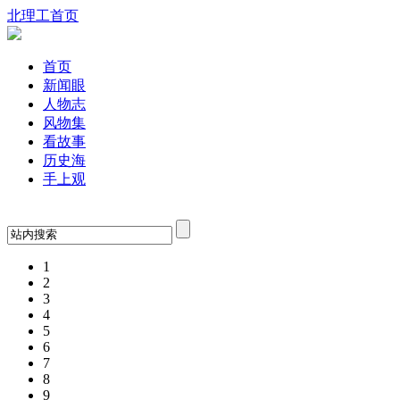
北理工首页
首页
新闻眼
人物志
风物集
看故事
历史海
手上观
1
2
3
4
5
6
7
8
9