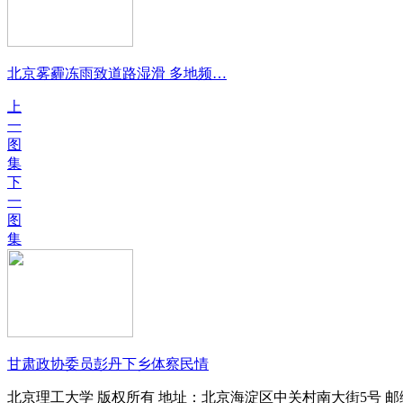
北京雾霾冻雨致道路湿滑 多地频…
上
一
图
集
下
一
图
集
甘肃政协委员彭丹下乡体察民情
北京理工大学 版权所有 地址：北京海淀区中关村南大街5号 邮编：