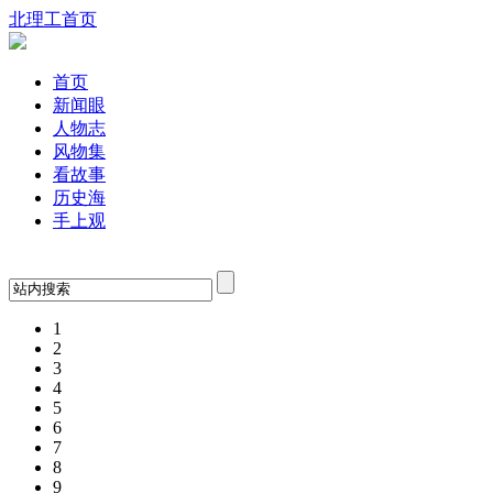
北理工首页
首页
新闻眼
人物志
风物集
看故事
历史海
手上观
1
2
3
4
5
6
7
8
9