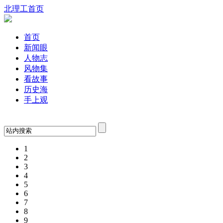
北理工首页
首页
新闻眼
人物志
风物集
看故事
历史海
手上观
1
2
3
4
5
6
7
8
9