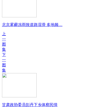
北京雾霾冻雨致道路湿滑 多地频…
上
一
图
集
下
一
图
集
甘肃政协委员彭丹下乡体察民情