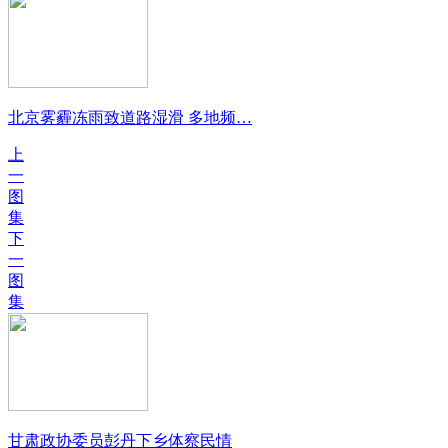
北京雾霾冻雨致道路湿滑 多地频…
上
一
图
集
下
一
图
集
甘肃政协委员彭丹下乡体察民情