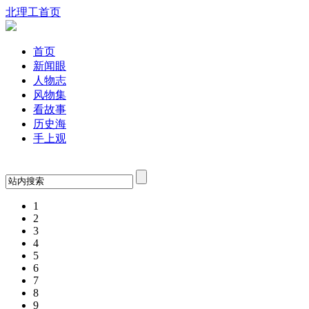
北理工首页
首页
新闻眼
人物志
风物集
看故事
历史海
手上观
1
2
3
4
5
6
7
8
9