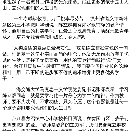
承担起了一名教育工作者的光荣使命。他让更多的孩子走出大
山，去实现他们的人生目标。
“一生赤诚献教育、万千桃李尽芬芳。”贵州省遵义市新蒲
新区第三小学教师华珊说，陈立群拥有如水般纯净的教育情
怀，他用自己的扎实学识、仁爱之心投身教育，唤醒无数青年
成才，培养无数青年教师成长，令人感动。
“人类道德的基点是爱与责任。”这是陈立群经常说的一句
话。也是基于这份朴实而高尚的理念，他义无反顾地放弃了优
越的生活，选择了无偿支教，用他的实际行动践行“爱与责
任”。台江县民族中学教师王烈说，“我们要学习陈校长的这种
精神，用自己不断的进步和不倦的追求培养出更多优秀学
子。”
上海交通大学马克思主义学院党委副书记张濠表示，学习
陈立群同志，就是要学习他一片丹心为学生的精神。作为教
师，要不为功利、不求功德、只为心愿，这个心愿就是让每一
个孩子都能够实现他们的人生目标。
台江县方召镇中心小学校长田腾说，在贫困山区，孩子们
更需要教师的爱。“教师是教育的主力军，我们要像陈立群校
长一样，激发有限教师的无限能量，给贫困地区的教育带来新