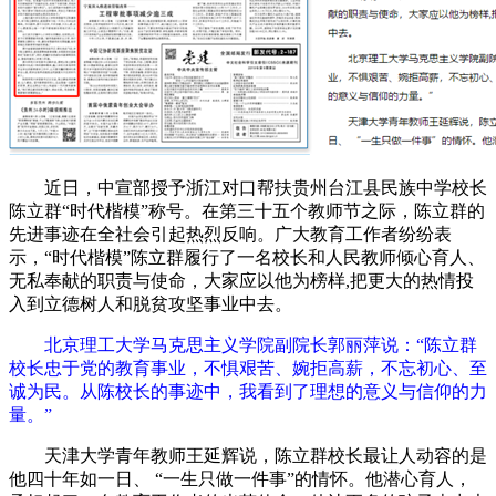
近日，中宣部授予浙江对口帮扶贵州台江县民族中学校长
陈立群“时代楷模”称号。在第三十五个教师节之际，陈立群的
先进事迹在全社会引起热烈反响。广大教育工作者纷纷表
示，“时代楷模”陈立群履行了一名校长和人民教师倾心育人、
无私奉献的职责与使命，大家应以他为榜样,把更大的热情投
入到立德树人和脱贫攻坚事业中去。
北京理工大学马克思主义学院副院长郭丽萍说：“陈立群
校长忠于党的教育事业，不惧艰苦、婉拒高薪，不忘初心、至
诚为民。从陈校长的事迹中，我看到了理想的意义与信仰的力
量。”
天津大学青年教师王延辉说，陈立群校长最让人动容的是
他四十年如一日、 “一生只做一件事”的情怀。他潜心育人，