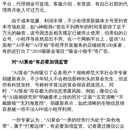
平台，代理佣金可提现。客服介绍，有资源、有自己社群的代
理商月收入可过万元。
由于成本低廉、利润丰厚，不少命理类新媒体大号受到资
本市场欢迎，如“s神棍局s”曾在不到两年的时间里获得了近千
万元的融资，该号因违反相关规定已被停止使用，但类似的公
众号、小程序等依然层出不穷。在一个网购平台上，提供“AI
面相”“AI手相”“AI字相”等程序开发服务的店铺就有100多家，
有的还打出了“2019最吸金项目”“吸金小能手”等广告。
对“AI算命”有必要加强监管
“AI算命”为何吸引了众多用户？湖南师范大学社会学专家
胡建新表示，不少年轻人不会相信那种街头的算命先生，但这
些有科技加持、号称科学算法的算命很容易迷惑人。同
时，“AI算命”存在极大的信息泄露风险。例如，微信公众
号“AI面相研究所”明确要求上传的照片“正面”“五官清晰”“不
戴眼镜”“无刘海遮挡”。胡建新表示，如此清晰的生物信息很
容易被一些不法APP或小程序利用。
一些专家认为，“AI算命”一类的经营行为处于“灰色地
带”，属于“打擦边球”，有必要加强监管。记者通过微信公众