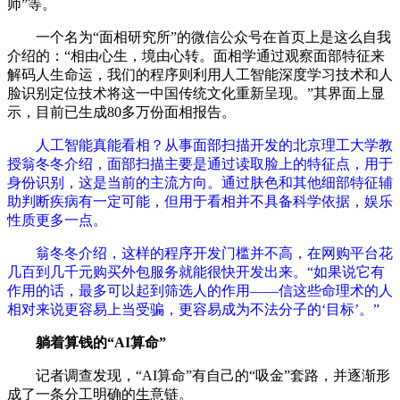
师”等。
一个名为“面相研究所”的微信公众号在首页上是这么自我
介绍的：“相由心生，境由心转。面相学通过观察面部特征来
解码人生命运，我们的程序则利用人工智能深度学习技术和人
脸识别定位技术将这一中国传统文化重新呈现。”其界面上显
示，目前已生成80多万份面相报告。
人工智能真能看相？从事面部扫描开发的北京理工大学教
授翁冬冬介绍，面部扫描主要是通过读取脸上的特征点，用于
身份识别，这是当前的主流方向。通过肤色和其他细部特征辅
助判断疾病有一定可能，但用于看相并不具备科学依据，娱乐
性质更多一点。
翁冬冬介绍，这样的程序开发门槛并不高，在网购平台花
几百到几千元购买外包服务就能很快开发出来。“如果说它有
作用的话，最多可以起到筛选人的作用——信这些命理术的人
相对来说更容易上当受骗，更容易成为不法分子的‘目标’。”
躺着算钱的“AI算命”
记者调查发现，“AI算命”有自己的“吸金”套路，并逐渐形
成了一条分工明确的生意链。