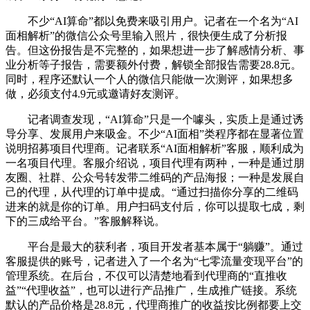
不少“AI算命”都以免费来吸引用户。记者在一个名为“AI
面相解析”的微信公众号里输入照片，很快便生成了分析报
告。但这份报告是不完整的，如果想进一步了解感情分析、事
业分析等子报告，需要额外付费，解锁全部报告需要28.8元。
同时，程序还默认一个人的微信只能做一次测评，如果想多
做，必须支付4.9元或邀请好友测评。
记者调查发现，“AI算命”只是一个噱头，实质上是通过诱
导分享、发展用户来吸金。不少“AI面相”类程序都在显著位置
说明招募项目代理商。记者联系“AI面相解析”客服，顺利成为
一名项目代理。客服介绍说，项目代理有两种，一种是通过朋
友圈、社群、公众号转发带二维码的产品海报；一种是发展自
己的代理，从代理的订单中提成。“通过扫描你分享的二维码
进来的就是你的订单。用户扫码支付后，你可以提取七成，剩
下的三成给平台。”客服解释说。
平台是最大的获利者，项目开发者基本属于“躺赚”。通过
客服提供的账号，记者进入了一个名为“七零流量变现平台”的
管理系统。在后台，不仅可以清楚地看到代理商的“直推收
益”“代理收益”，也可以进行产品推广，生成推广链接。系统
默认的产品价格是28.8元，代理商推广的收益按比例都要上交