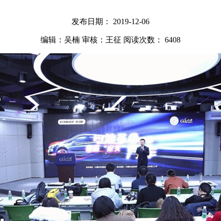
发布日期： 2019-12-06
编辑：吴楠
审核：王征
阅读次数：
6408