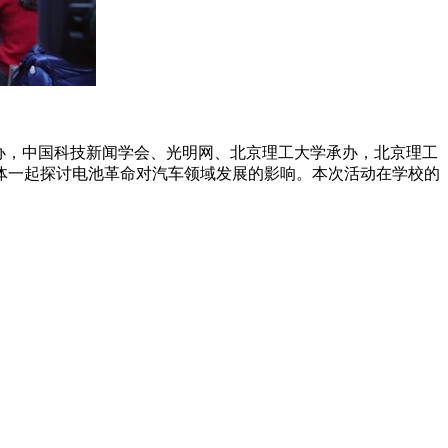
主办，中国科技新闻学会、光明网、北京理工大学承办，北京理工
体一起探讨电池革命对汽车领域发展的影响。本次活动在学校的