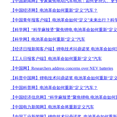
【中国新闻网】专家聚焦电动汽车电池：如何更持久、更
【中国经济网】电池革命如何重新“定义”汽车？
【中国青年报客户端】电池革命如何“定义”未来出行？科
【科学网】“科学麻辣烫”聚焦锂电 电池革命如何重新“定义
【科学网】电池革命如何重新“定义”汽车
【经济日报新闻客户端】锂电技术问鼎诺奖 电池革命如何
【工人日报客户端】电池革命如何重新“定义”汽车
【中国网】​Researchers address concerns over NEV batteries
【科普中国网】锂电技术问鼎诺奖 电池革命如何重新“定义
【中国科普网】电池革命如何重新“定义”汽车？
【中国经济信息网】“科学麻辣烫”聚焦锂电 电池革命如何
【中国电力新闻网】电池革命将重新定义汽车
【中国工业新闻网】锂电技术问鼎诺奖 电池革命如何重新