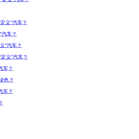
“定义”汽车？
”汽车？
义”汽车？
定义”汽车？
汽车？
绿色？
汽车？
？