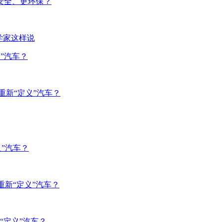
安全、更环保？
学家这样说
”汽车？
重新“定义”汽车？
”汽车？
重新“定义”汽车？
“定义”汽车？