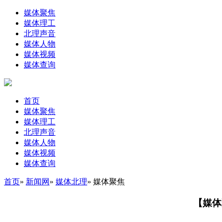
媒体聚焦
媒体理工
北理声音
媒体人物
媒体视频
媒体查询
首页
媒体聚焦
媒体理工
北理声音
媒体人物
媒体视频
媒体查询
首页
»
新闻网
»
媒体北理
» 媒体聚焦
【媒体