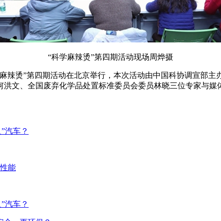
“科学麻辣烫”第四期活动现场周烨摄
科学麻辣烫”第四期活动在北京举行，本次活动由中国科协调宣部
何洪文、全国废弃化学品处置标准委员会委员林晓三位专家与媒
”汽车？
用性能
”汽车？