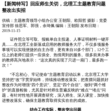
【新闻特写】回应师生关切，北理工主题教育问题
整改出实招
供稿：主题教育领导小组办公室 王朝阳、欧阳哲
摄影：党委
宣传部 徐思军、郭强，余琦佩
编辑：王朝阳
发布日期：
2019-11-15
证件照立等可取、报账单自主投递、人事证明材料一键开
具……在北理工全新落成启用的教师服务大厅，不仅多项服务
事项可以实现便捷的自主办理，更有来自10多个部门，12个工
位上的老师们提供一应俱全、热情周到的服务。很多前来办事
的教师高兴地表示： “这次真的实现了只进一扇门，最多跑一
次！”
“不忘初心、牢记使命”主题教育启动以来，北京理工大学
坚持把“改”字贯穿始终，持续推动整改落实，把查摆问题抓好
整改作为对增强“四个意识”、坚定“四个自信”、做到“两个维
护”的直接检验，尤其是针对师生普遍反映的“难点”“堵点”问
题，有针对性地开展调查研究，深入师生、深入课堂，加快推
进整改落实，确保主题教育取得实实在在的成效。
结合工作实际，整改突出问题