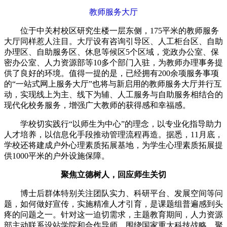
教师服务大厅
位于中关村校区研究生楼一层东侧，175平米的教师服务
大厅同样惹人注目。大厅设有咨询引导区、人工柜台区、自助
办理区、自助服务区、休息等候区5个区域，党政办公室、保
密办公室、人力资源部等10多个部门入驻，为教师办理事务提
供了良好的环境。值得一提的是，已经拥有200余项服务事项
的“一站式网上服务大厅”也将与新启用的教师服务大厅并行互
动，实现线上为主、线下为辅、人工服务与自助服务相结合的
现代化校务服务，增强广大教师的获得感和幸福感。
学校切实践行“以师生为中心”的理念，以专业化指导助力
人才培养，以信息化手段推动管理流程再造。据悉，11月底，
学校还将建成户外心理素质拓展基地，为学生心理素质拓展提
供1000平米的户外设施保障。
聚焦立德树人，回应师生关切
博士后群体特别关注团队实力、科研平台、发展空间等问
题，如何做好宣传，实施精准人才引育，是课题组普遍感到头
疼的问题之一。针对这一迫切需求，主题教育期间，人力资源
部主动联系设站学院和合作导师，围绕国家重大科技战略、聚