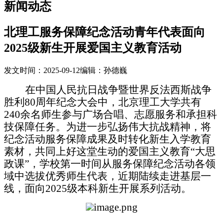
新闻动态
北理工服务保障纪念活动青年代表面向
2025级新生开展爱国主义教育活动
发文时间：2025-09-12
编辑：孙德巍
在中国人民抗日战争暨世界反法西斯战争
胜利
80周年纪念大会中，北京理工大学共有
240余名师生参与广场合唱、志愿服务和
承担科
技保障任务。为进一步弘扬伟大抗战精神，
将
纪念活动服务保障
成果及时转化新生入学教育
素材
，
共同
上好这堂生动
的爱国主义教育
“大思
政课”
，
学校
第一时间从服务保障纪念活动各领
域中
选拔
优秀师生
代表
，
近期陆续走进基层一
线，面向
2025级本科新生开展系列活动。