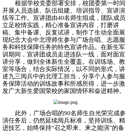
根据学校党委部署安排，校团委
第一时间
开展人员选拔、队伍组建、培训指导、宣讲演
练等工作。
宣讲团
由
4
0
名
师生组成，团队成员
立足校情实践，精心准备宣讲内容，打磨讲
稿、集中备课、反复试讲，
制作了
生动
全面展
现纪念大会中北理师生参与广场合唱、志愿服
务和科技保障任务的特色宣讲作品。在
新生
军
训期间
，宣讲团成员
走进连队
一线
，
面对面宣
讲分享，做到
全体新生全覆盖
。
在
训练场
、
教
室等场合
，
结合实际情况，以不同的
形式
，
讲
述九三阅兵中的北理工担当
，
分享
个人参与服
务保障活动的训练故事和所感所得
，
进一步激
发广大
新生
爱国荣校的家国情怀和奋进精神。
此外，广场合唱的
90名师生自光荣完成参
演任务后，仍然延续阅兵标准，坚持训练、精
进技艺，始终保持“召之即来、来之能演”的备