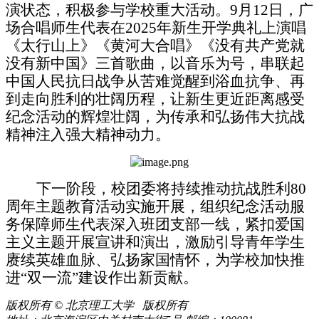
演状态，积极参与学校重大活动。
9月12日，
广
场合唱师生代表
在
2025年新生开学典礼上演唱
《太行山上》《黄河大合唱》《没有共产党就
没有新中国》三首歌曲，以音乐为号，串联起
中国人民抗日战争从苦难觉醒到浴血抗争、再
到走向胜利的壮阔历程，让
新生
更近距离感受
纪念活动
的辉煌壮阔
，
为
传承和弘扬伟大抗战
精神注入强大精神动力。
下一阶段，
校团委
将持续
推动抗战胜利
80
周年主题教育活动实施开展
，
组织
纪念活动服
务保障师生代表
深入班团
支部
一线
，
紧扣爱国
主义主题
开展宣讲和演出
，
激励
引导青年学生
赓续英雄血脉、弘扬家国情怀
，
为学校加快推
进
“双一流”建设作出新贡献
。
版权所有 © 北京理工大学 版权所有