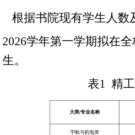
根据
书院
现有学生人数
20
2
6学年第
一
学期拟在
全
生
。
表
1
精工
大类
/专业
名称
宇航与机电类