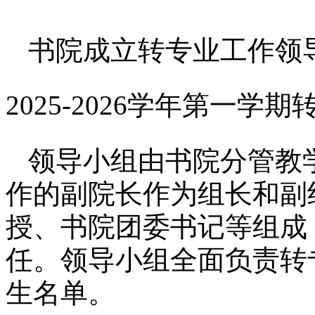
书院
成立转专业工作领
20
2
5
-
20
2
6学年第
一
学期
领导小组由
书院
分管教
作的
副院长
作为组长和副
授、
书院团委书记
等组成
任。领导小组全面负责转
生名单。