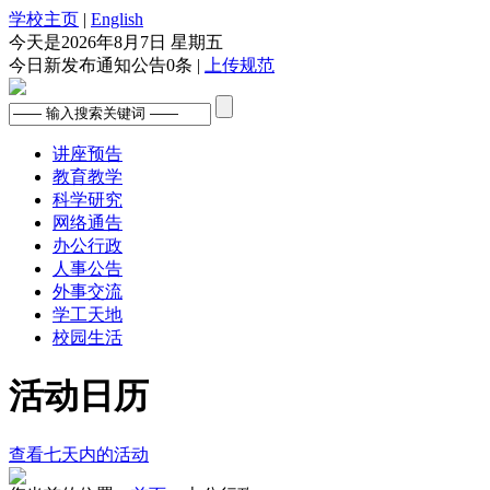
学校主页
|
English
今天是
2026年8月7日 星期五
今日新发布通知公告
0
条 |
上传规范
讲座预告
教育教学
科学研究
网络通告
办公行政
人事公告
外事交流
学工天地
校园生活
活动日历
查看七天内的活动