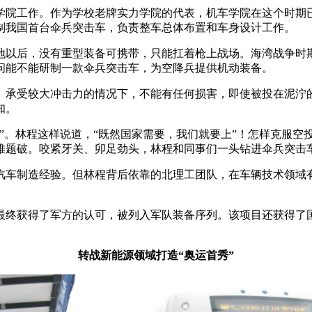
辆学院工作。作为学校老牌实力学院的代表，机车学院在这个时期
制我国首台伞兵突击车，负责整车总体布置和车身设计工作。
以后，没有重型装备可携带，只能扛着枪上战场。海湾战争时
问能不能研制一款伞兵突击车，为空降兵提供机动装备。
受较大冲击力的情况下，不能有任何损害，即使被投在泥泞的
知。
。林程这样说道，“既然国家需要，我们就要上”！怎样克服空
难题破。咬紧牙关、卯足劲头，林程和同事们一头钻进伞兵突击
车制造经验。但林程背后依靠的北理工团队，在车辆技术领域有
获得了军方的认可，被列入军队装备序列。该项目还获得了国
转战新能源领域打造“奥运首秀”