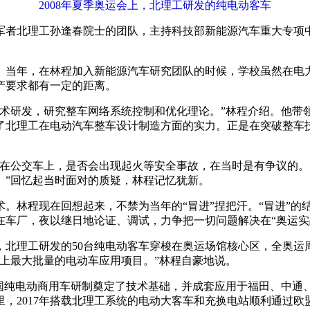
2008年夏季奥运会上，北理工研发的纯电动客车
者北理工孙逢春院士的团队，主持科技部新能源汽车重大专项中
当年，在林程加入新能源汽车研究团队的时候，学校虽然在电力
产要求都有一定的距离。
研发，研究整车网络系统控制和优化理论。”林程介绍。他带
了北理工在电动汽车整车设计制造方面的实力。正是在突破整车
公交车上，是否会出现起火等安全事故，在当时是有争议的。
。”回忆起当时面对的质疑，林程记忆犹新。
林程现在回想起来，不禁为当年的“冒进”捏把汗。“冒进”的
车厂，夜以继日地论证、调试，力争把一切问题解决在“奥运实
，北理工研发的50台纯电动客车穿梭在奥运场馆核心区，全奥运
界上最大批量的电动车应用项目。”林程自豪地说。
纯电动商用车研制奠定了技术基础，并成套应用于福田、中通
，2017年搭载北理工系统的电动大客车和充换电站顺利通过