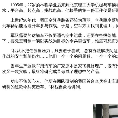
1995年，27岁的林程毕业后来到北京理工大学机械与车
水，平台高、起点高，挑战也高。他接手的第一份工作便是研
上世纪90年代，我国空降兵装备还较为薄弱。伞兵跳伞落地
到车辆后能迅速开车参与作战。于是，空军方面找到北理工，
军队需要的这辆车不仅要适合空中运载，还要在空投落地、承
下，要凭空研制一辆以实战为目标的伞兵突击车，难度可想而
“我从不把任务当压力，只要敢于尝试，总有办法解决问题”
作战的安全和杀伤力……他们一个一个的问题解、一个一个的
当年生产这款军用汽车的厂家原本是家飞机修理厂，没有汽
次又一次实验，最终将研究成果做成了理想中的产品。
功夫不负苦心人。他所在团队研制的我国首台伞兵突击车最终
研制的这款伞兵突击车。”林程自豪地讲到。