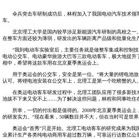
伞兵突击车研制成功后，林程加入了我国电动汽车技术领军
车。
北京理工大学是国内较早涉足新能源汽车研制的高校之一。
在整车方面还较为薄弱，研发出的车辆距离产品级和批量化生
“我到电动车实验室后，主要任务就是做整车集成和控制技术
电动公交车、电动豪华旅游大巴等三款电动客车，极大地提升
相中，希望将这款车用在北京夏季奥运会上。
用于奥运会的公交车，安全是第一位。“将大量的锂电池放在
认可。将锂电池安装在公交车上，北理工是第一个吃螃蟹的人
在奥运电动客车研发过程中，北理工团队应用了很多新技术。
池拔不下来又安不上……为了解决这些问题，林程和同事吃住在
所幸，一切的付出都是值得的。2008年北京夏季奥运会上
的研发实力。“现在看来，50辆数目并不大，但在当时可是世
奥运会“首秀”只是开始。北理工电动客车的研究成果为我国
业累计生产各类纯电动商用车超过数万辆，可靠运行达数亿公里