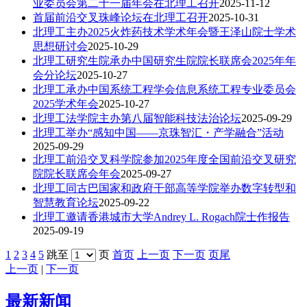
业委员会第二十一届年会在北理工召开
2025-11-12
首届前沿交叉珠峰论坛在北理工召开
2025-10-31
北理工主办2025火炸药技术学术年会暨王泽山院士学术
思想研讨会
2025-10-29
北理工研究生院承办中国研究生院院长联席会2025年年
会分论坛
2025-10-27
北理工承办中国系统工程学会信息系统工程专业委员会
2025学术年会
2025-10-27
北理工法学院主办第八届智能科技法治论坛
2025-09-29
北理工举办“感知中国——京珠智汇・产学融合”活动
2025-09-29
北理工前沿交叉科学院参加2025年度全国前沿交叉研究
院院长联席会年会
2025-09-27
北理工同古巴国家和政府干部高等学院举办数字转型和
智慧教育论坛
2025-09-22
北理工邀请香港城市大学Andrey L. Rogach院士作报告
2025-09-19
1
2
3
4
5
跳至
页
首页
上一页
下一页
页尾
上一页
|
下一页
最新新闻