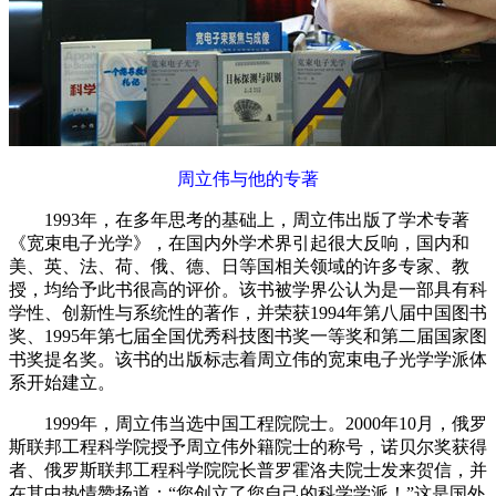
周立伟与他的专著
1993年，在多年思考的基础上，周立伟出版了学术专著
《宽束电子光学》，在国内外学术界引起很大反响，国内和
美、英、法、荷、俄、德、日等国相关领域的许多专家、教
授，均给予此书很高的评价。该书被学界公认为是一部具有科
学性、创新性与系统性的著作，并荣获1994年第八届中国图书
奖、1995年第七届全国优秀科技图书奖一等奖和第二届国家图
书奖提名奖。该书的出版标志着周立伟的宽束电子光学学派体
系开始建立。
1999年，周立伟当选中国工程院院士。2000年10月，俄罗
斯联邦工程科学院授予周立伟外籍院士的称号，诺贝尔奖获得
者、俄罗斯联邦工程科学院院长普罗霍洛夫院士发来贺信，并
在其中热情赞扬道：“您创立了您自己的科学学派！”这是国外