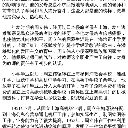
的影响很深。他的父母总是不求回报地帮助别人，他的老师和
前辈们为了学问和育人终身奋斗，这些人都是他的榜样，教导
他踏实做人、热心助人。
年幼时期的周立伟，经历过日本侵略者侵占上海。幼年逃
难和亲见民众被侵略者欺凌的经历，令他对侵略者倍感痛恨，
也使他尤其向往和平。周立伟的启蒙生涯是在上海培正小学度
过的，《满江红》《苏武牧羊》是小学经常教唱的歌曲，在潜
移默化的爱国主义教育中，周立伟从小便深明民族和国家大
义。他佩服老师们的气节，对教师这个职业产生了向往，对身
为教师的责任有了初步的认识。
小学毕业以后，周立伟辗转在上海杨树浦教会学校、湘姚
中学、恒茂中学和高桥中学学习。在高桥中学读了两年后，他
放弃了在高中毕业后升入大学的打算，报考了免除学费和膳食
费的国立上海高级机械职业学校（简称国立上海高机）的机械
制造科，打算在毕业后尽快就业，以减轻家庭的负担。
1951年7月，从国立上海高机毕业后，周立伟如愿被分配
到上海公私合营华通电机厂工作，参加实际生产、制图绘图等
工作，业务能力有了很大提高。1952年，周立伟在工作中利用
螺杆转动使漆包线进动绕线的原理，发明了一种绕扁平线圈的