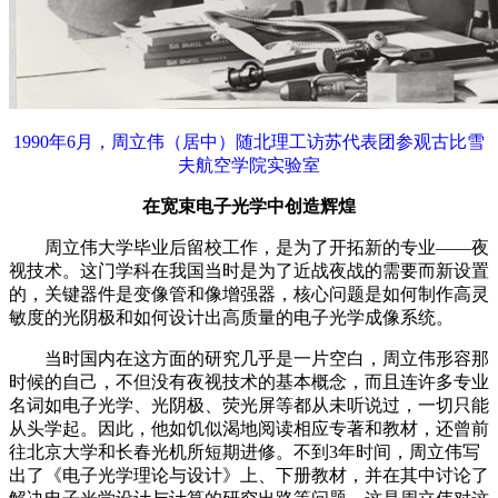
1990年6月，周立伟（居中）随北理工访苏代表团参观古比雪
夫航空学院实验室
在宽束电子光学中创造辉煌
周立伟大学毕业后留校工作，是为了开拓新的专业——夜
视技术。这门学科在我国当时是为了近战夜战的需要而新设置
的，关键器件是变像管和像增强器，核心问题是如何制作高灵
敏度的光阴极和如何设计出高质量的电子光学成像系统。
当时国内在这方面的研究几乎是一片空白，周立伟形容那
时候的自己，不但没有夜视技术的基本概念，而且连许多专业
名词如电子光学、光阴极、荧光屏等都从未听说过，一切只能
从头学起。因此，他如饥似渴地阅读相应专著和教材，还曾前
往北京大学和长春光机所短期进修。不到3年时间，周立伟写
出了《电子光学理论与设计》上、下册教材，并在其中讨论了