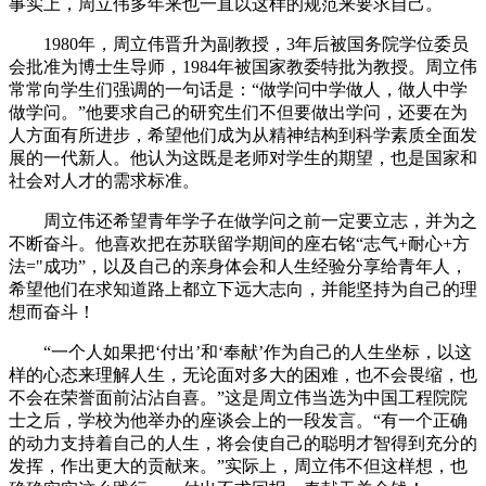
事实上，周立伟多年来也一直以这样的规范来要求自己。
1980年，周立伟晋升为副教授，3年后被国务院学位委员
会批准为博士生导师，1984年被国家教委特批为教授。周立伟
常常向学生们强调的一句话是：“做学问中学做人，做人中学
做学问。”他要求自己的研究生们不但要做出学问，还要在为
人方面有所进步，希望他们成为从精神结构到科学素质全面发
展的一代新人。他认为这既是老师对学生的期望，也是国家和
社会对人才的需求标准。
周立伟还希望青年学子在做学问之前一定要立志，并为之
不断奋斗。他喜欢把在苏联留学期间的座右铭“志气+耐心+方
法="成功”，以及自己的亲身体会和人生经验分享给青年人，
希望他们在求知道路上都立下远大志向，并能坚持为自己的理
想而奋斗！
“一个人如果把‘付出’和‘奉献’作为自己的人生坐标，以这
样的心态来理解人生，无论面对多大的困难，也不会畏缩，也
不会在荣誉面前沾沾自喜。”这是周立伟当选为中国工程院院
士之后，学校为他举办的座谈会上的一段发言。“有一个正确
的动力支持着自己的人生，将会使自己的聪明才智得到充分的
发挥，作出更大的贡献来。”实际上，周立伟不但这样想，也