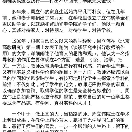
确确实实这么践行——付出不求回报，奉献无关金钱！
多年来，周立伟的家庭生活始终平凡而朴实，但在几年
前，他和妻子却捐出了50万元，在学校里设立了立伟奖学金和
吉民助学金，以鼓励和帮助光电学院的学子们。他以一颗真
心，真诚对待家人，对待朋友，对待学生，对待学校。
1986年，根据自己长久以来的教学经验，周立伟在《北京
高教研究》第一期上发表了题为《谈谈研究生指导教师的作
用》的文章，详细阐述了他育人的思路和观点。他认为一名指
导教师的作用主要体现在4个方面：选题、引路、治学、把
关。一方面，教师应帮助学生选择有时代感、符合学生志趣，
又有现实意义和科学价值的题目；另一方面，教师还应该以自
己的学问和学风影响学生，有技巧地引导学生去探索本学科的
前沿；不仅如此，对于学生的论文，教师还应做严格的审查，
以确保参加答辩、取得学位的学生是完全符合标准的……。周
立伟正是如此严格地遵守教师规范，要求自己的每一位学生都
要成为有品德、有学问、真材实料的人才！
一个甲子，做正直的人，当指路的师。周立伟院士在学术
上频出成果，在教学上精心育人，赢得了光学界同仁们的敬
重，赢得了师生们的喜爱。一步一个脚印的人生路上，留下的