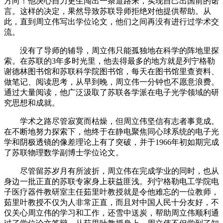
方向！他决心自力更生闯出一条道路来，实现自己出国前的诺
言。这样的决定，果然导致苏联导师拒绝对他提供帮助。从
此，直到周立伟写出学位论文，他们之间再没有进行过学术交
流。
没有了导师的辅导，周立伟只能孤独地在科学的阵地里探
索。在苏联的3年多时光里，他去得最多的地方就是列宁格勒
谢德林图书馆和苏联科学院图书馆，每天在图书馆里查资料、
做笔记、阅读思考，从早到晚，周立伟一分钟也不愿意浪费。
通过大量阅读，他广泛汲取了苏联各学派在电子光学领域的研
究思想和成就。
学术之路尽管寂寞而枯燥，但周立伟坚信有志者事竟成。
在不断地努力探索下，他终于在静电聚焦同心球系统的电子光
学和阴极透镜的像差理论上有了突破，并于1966年初如期完成
了苏联物理数学副博士学位论文。
尽管留苏岁月有所波折，周立伟在完成学业的同时，也从
身边一批正直的苏联专家身上获益匪浅。列宁格勒电工学院电
子医疗器件教研室主任茹里叶教授就是令他难忘的一位教师，
茹里叶教授不仅为人非常正直，而且对中国人民十分友好，不
仅关心周立伟的学习和工作，还雪中送炭，帮助周立伟顺利通