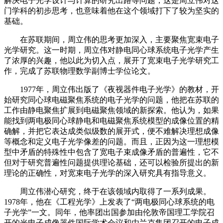
解决电子光学设计与计算的研究出路等问题，这是周立伟对这
门学科的初步思考，也意味着他在这个领域打下了较为坚实的
基础。
在苏联期间，周立伟的思考更加深入，主要聚焦宽束电子
光学研究。这一时期，周立伟对静电同心球系统电子光学产生
了浓厚的兴趣，他以此为切入点，展开了宽束电子光学研究工
作，完成了苏联物理数学副博士学位论文。
1977年，周立伟出版了《夜视器件电子光学》的教材，开
始研究同心球电磁聚焦系统的电子光学的问题，他把在苏联的
工作由静电聚焦扩展到电磁聚焦领域的新探索。他认为，如果
能找到两电极同心球静电和电磁聚焦系统模型的成像位置的精
确解，并把它表达成类似级数的展开式，便不难解决理想成像
等概念和定义电子光学像差的问题。而且，正因为这一理想模
型中矛盾的特殊性中包含了宽电子束成像矛盾的普遍性，它不
但对于研究普遍性问题提供理论基础，还可以检验所提出的新
理论的正确性，对宽束电子光学的深入研究具有指导意义。
周立伟潜心研究，终于在该领域内取得了一系列成果。
1978年，他在《工程光学》上发表了“两电极同心球系统的电
子光学”一文。同年，他率团出国参加由伦敦帝国理工学院召
开的光电子成像器件国际学术会议和由兰克集团召开的电子成