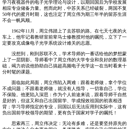
学习夜视器件的电子光学理论与设计，以期回国后为学校发展
相应专业储备力量。然而此时，中苏关系已经破裂，两国不复
50年代的蜜月时期，这也注定了周立伟为期三年半的留苏生涯
不会一帆风顺。
1962年11月，周立伟踏上了去苏联的路。在七天七夜的火
车上，他牢记着教研室前辈马士修教授对他的嘱托，立下了一
定要攻克成像电子光学系统设计难关的志愿。
没想到，刚到苏联不久，学术导师的一番话给他的梦想蒙
上了一层阴影。导师看中了周立伟的大学专业和良好的数理基
础，竭力劝说他协助自己搞超高频电子光学这一在当时看来十
分时髦的课题。
面临如此局面，周立伟陷入两难：跟着老师做，拿个学位
不成问题；不跟着老师做，就没有人指导，一切靠自己，学位
不保险。他更陷入深思：作为个人前途来说，跟着导师干自然
是好的，但这又和自己出国留学、学成报效祖国的初衷相违
背；学习导师指定的专业，回国以后无法应用到实际中，这有
负出国前学校领导的期望，更有负于国家对学子的嘱托！
思索再三，周立伟决定：无论有多难，还是要坚持原先的