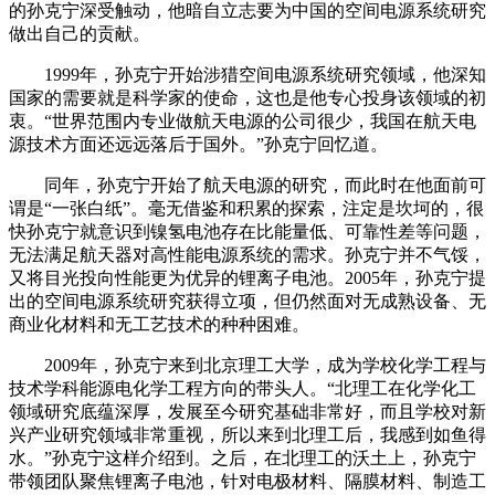
的孙克宁深受触动，他暗自立志要为中国的空间电源系统研究
做出自己的贡献。
1999年，孙克宁开始涉猎空间电源系统研究领域，他深知
国家的需要就是科学家的使命，这也是他专心投身该领域的初
衷。“世界范围内专业做航天电源的公司很少，我国在航天电
源技术方面还远远落后于国外。”孙克宁回忆道。
同年，孙克宁开始了航天电源的研究，而此时在他面前可
谓是“一张白纸”。毫无借鉴和积累的探索，注定是坎坷的，很
快孙克宁就意识到镍氢电池存在比能量低、可靠性差等问题，
无法满足航天器对高性能电源系统的需求。孙克宁并不气馁，
又将目光投向性能更为优异的锂离子电池。2005年，孙克宁提
出的空间电源系统研究获得立项，但仍然面对无成熟设备、无
商业化材料和无工艺技术的种种困难。
2009年，孙克宁来到北京理工大学，成为学校化学工程与
技术学科能源电化学工程方向的带头人。“北理工在化学化工
领域研究底蕴深厚，发展至今研究基础非常好，而且学校对新
兴产业研究领域非常重视，所以来到北理工后，我感到如鱼得
水。”孙克宁这样介绍到。之后，在北理工的沃土上，孙克宁
带领团队聚焦锂离子电池，针对电极材料、隔膜材料、制造工