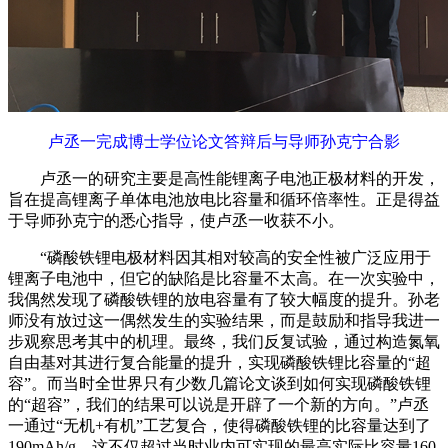
卢丞一完成博士学位论文答辩后与导师孙克宁合影
卢丞一的研究主要是高性能锂离子电池正极材料的开发，
旨在提高锂离子单体电池放电比容量和循环倍率性。正是得益
于导师孙克宁的悉心指导，使卢丞一收获不小。
“磷酸铁锂电极材料因其相对较高的安全性被广泛应用于
锂离子电池中，但它的缺陷是比容量不太高。在一次实验中，
我偶然发现了磷酸铁锂的放电容量有了较大幅度的提升。孙老
师没有放过这一偶然发生的实验结果，而是鼓励和指导我进一
步观察思考其中的机理。最终，我们反复试验，通过构造氮氧
自由基对其进行复合能量的提升，实现磷酸铁锂比容量的“超
容”。而当时全世界只有少数几篇论文谈到如何实现磷酸铁锂
的“超容”，我们的结果可以说是开辟了一个新的方向。”卢丞
一通过“无机+有机”工艺复合，使得磷酸铁锂的比容量达到了
190mAh/g，这不仅超过当时业内可实现的最高实际比容量160