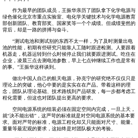
作为最早的团队成员，王振华亲历了团队拿下化学电源与
绿色催化北京市重点实验室、电化学关键技术与化学电源教育
部创新团队、教育部奖、国家奖等一个个成绩。但成绩斐然的
背后，却是一路的拼搏与奋斗。
“测试电池和测试别的东西不太一样，为了及时测量出电
池的性能，初期有些研究只能靠人工随时跟进检测。人要跟着
机器走，机器运转到什么时候停止我们就要跟进测试。吃住在
企业，凌晨三点去测电池参数，早上七点钟继续工作也是常有
的事。”王振华这样谈到。
做出中国人自己的航天电源，孙克宁的研究绝不仅仅只是
理论上的突破，他心中要的是实实在在产品。带着这样的理
念，团队从理论基础、技术路线到产品研发，每一步都考虑工
程化需要，但这也对团队提出更高的要求。
空间电源系统的组装必须在固定空间内完成，一旦上天，
就“决不能出错”，这严苛的标准就是对空间电源系统的基本要
求。面对严苛的标准，电源工程化却又只能面对尺寸、能量、
重量等最宏观的要求，这始终是对团队极大的考验。