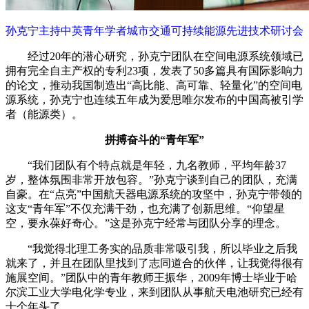
孙克宁主持中英青年学者城市交通可持续能源先进技术研讨会
经过20年的潜心研究，孙克宁团队在空间电源系统领域已
拥有完全自主产权的专利23项，发表了50多篇具有国际影响力
的论文，推动我国制造出“高比能、高可靠、轻量化”的空间电
源系统，孙克宁也连续五年成为爱思唯尔发布的中国高被引学
者（能源类）。
拼搏奋斗的“青年军”
“我们团队有个特点就是年轻，九名教师，平均年龄37
岁，整体氛围非常开放包容。”孙克宁谈到自己的团队，充满
自豪。在“点亮”中国航天器电源系统的攻坚中，孙克宁带领的
这支“青年军”不仅充满干劲，也充满了创新思维。“仰望星
空，要永葆好奇心。”这是孙克宁经常与团队分享的理念。
“我觉得北理工务实的品质非常吸引我，所以毕业之后我
就来了，并且在团队里找到了志同道合的伙伴，让我觉得很有
施展空间。”团队中的青年教师王振华，2009年博士毕业于哈
尔滨工业大学电化学专业，来到团队从事航天电池研究已经有
十个年头了。