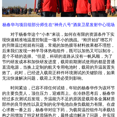
杨春华与项目组部分师生在“神舟八号”酒泉卫星发射中心现场
对于杨春华这个“小本”来说，如何在有限的资源条件下实
现快速精准地温度控制是一项不小的挑战。“刚开始扩增芯片
的升降温过程就有问题，常规的加热膜等材料效果都不理想，
后来我们发现一种半导体热电组件，既可以加热又可以制冷，
是个不错的选择。”但是，科研的道路从没有一帆风顺，为了
节约研发成本和加快研发进度，载荷前期测试使用的都是普通
直流电源，当换上定制的航天专用电池时，载荷的升温装置失
效了。此时，已经进入载荷正样件环境测试的关键阶段，如果
无法快速解决问题，载荷上天势必受到影响。
时间紧迫，已容不得任何试错，年轻的杨春华作为该环节
的主要负责人，顶住压力，迎难而上。在冷静思考后，杨春华
经过多次测试后发现，升温能力不足的原因是载荷各金属材质
部件的良导热性以及定制的化学电池自身负载能力有限。在虚
心求教一番之后，杨春华对症下药，为载荷温控组件与承载结
构之间增加了特定材质隔热片，最终成功解决了问题，并实现