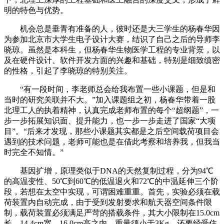
明的特色与优势。
机会总是垂青有准备的人，彼时还是大三学生的杨春华因
为参加北京市大学生电子设计大赛，结识了自己之后的导师李
晓琼。虽然是本科生，但杨春华生物医学工程的专业背景，以
及在硬件设计、软件开发方面的兴趣和基础，特别是细致缜密
的性格，引起了李晓琼的特别关注。
“有一段时间，李老师总会给我布置一些小课题，但是和
当时的研究关联并不大。”加入课题组之初，杨春华带着一股
北理工人的执着精神，认真完成老师布置的每个“超纲题”，一
步一步拓展知识面、提升能力，也一步一步走进了国家“大项
目”。“后来才发现，那些小课题其实都是之后空间载荷项目会
遇到的技术问题，老师可能也是在借此考察和培养我，但我当
时完全不知情。”
基因扩增，原理类似于DNA的天然复制过程，分为94℃
的高温变性、50℃到60℃的低温退火和72℃的中温延伸三个阶
段，若想在太空中实现，可谓困难重重。首先，实验必须在载
荷装置内自动完成，由于受到发射要求和航天器空间条件限
制，载荷装置必须满足严苛的搭载条件，其大小限制在15.0cm
长、14.4cm宽、16.0cm高之内，重量须小于3Kg，还要经受住