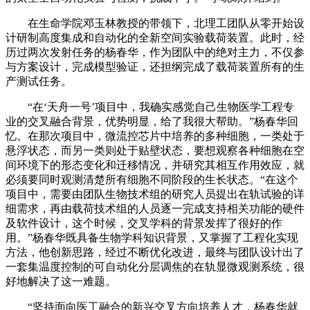
在生命学院邓玉林教授的带领下，北理工团队从零开始设
计研制高度集成和自动化的全新空间实验载荷装置。此时，经
历过两次发射任务的杨春华，作为团队中的绝对主力，不仅参
与方案设计，完成模型验证，还担纲完成了载荷装置所有的生
产测试任务。
“在‘天舟一号’项目中，我确实感觉自己生物医学工程专
业的交叉融合背景，优势明显，给了我很大帮助。”杨春华回
忆。在那次项目中，微流控芯片中培养的多种细胞，一类处于
悬浮状态，而另一类则处于贴壁状态，要想观察各种细胞在空
间环境下的形态变化和迁移情况，并研究其相互作用效应，就
必须要同时观测清楚所有细胞不同阶段的生长状态。“在这个
项目中，需要由团队生物技术组的研究人员提出在轨试验的详
细需求，再由载荷技术组的人员逐一完成支持相关功能的硬件
及软件设计，这个时候，交叉学科的背景发挥了很好的作
用。”杨春华既具备生物学科知识背景，又掌握了工程化实现
方法，他创新思路，经过不断优化改进，最终与团队设计出了
一套集温度控制的可自动化分层调焦的在轨显微观测系统，很
好地解决了这一难题。
“坚持面向医工融合的新兴交叉方向培养人才，杨春华就