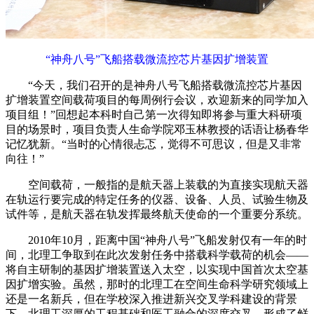
“神舟八号”飞船搭载微流控芯片基因扩增装置
“今天，我们召开的是神舟八号飞船搭载微流控芯片基因
扩增装置空间载荷项目的每周例行会议，欢迎新来的同学加入
项目组！”回想起本科时自己第一次得知即将参与重大科研项
目的场景时，项目负责人生命学院邓玉林教授的话语让杨春华
记忆犹新。“当时的心情很忐忑，觉得不可思议，但是又非常
向往！”
空间载荷，一般指的是航天器上装载的为直接实现航天器
在轨运行要完成的特定任务的仪器、设备、人员、试验生物及
试件等，是航天器在轨发挥最终航天使命的一个重要分系统。
2010年10月，距离中国“神舟八号”飞船发射仅有一年的时
间，北理工争取到在此次发射任务中搭载科学载荷的机会——
将自主研制的基因扩增装置送入太空，以实现中国首次太空基
因扩增实验。虽然，那时的北理工在空间生命科学研究领域上
还是一名新兵，但在学校深入推进新兴交叉学科建设的背景
下，北理工深厚的工程基础和医工融合的深度交叉，形成了鲜