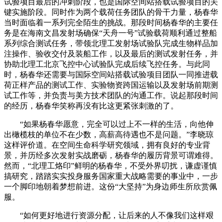
试验项目最后的冲刺阶段，也是国际空间站搭载试验项目的关
键实施阶段。同时作为两个载荷任务团队的骨干力量，杨春华
当时面临着一系列完全陌生的挑战。那段时间杨春华的主要任
务是在海南文昌发射场确保“天舟一号”试验载荷顺利通过整船
系列综合测试任务，带领北理工发射场试验队完成生物样品加
注操作、验收交付及装船工作，以及最后的测试发射任务，并
协助北理工北京飞控中心试验队完成后续飞控任务。与此同
时，杨春华还需要与国际空间站搭载试验项目团队一同推进载
荷正样产品的测试工作、实验物资跨国运输以及发射场前期测
试工作等，并负责与美方技术团队的沟通工作。说起那段时间
的经历，杨春华笑称再没有比这更紧张刺激的了。
“如果杨春华愿意，完全可以过上不一样的生活，向他伸
出橄榄枝的单位不在少数，高薪高待遇也不是问题。”李晓琼
这样评价道。在空间生命科学研究领域，拥有良好的专业背
景，并历经多次发射实战磨砺，杨春华的履历背景可谓难得。
然而，“北理工烙印”鲜明的杨春华，不受外界叨扰，谦虚谨慎
搞研究，踏踏实实投身服务国家重大战略需要的事业中，一步
一个脚印地朝着梦想前进。这份“大坚持”为身边师生所欣赏佩
服。
“如何更好地进行资源分配，让后来的人不像我们这样艰