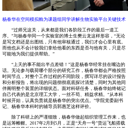
杨春华在空间模拟舱为课题组同学讲解生物实验平台关键技术
“过师兄这关，从来都是我们各阶段工作的最后一道工
序。”与杨春华同一个实验室的博士生樊云龙这样形容，“无论
是写文档还是出图纸，只有他审核通过，我们才会心里有底。
而他也从不会计较我们拿给他看的东西是否与他有关，只是尽
可能地为我们提供帮助。”
“上天的事不能出半点差错！”这是杨春华经常挂在嘴边的
话。无论参与载荷哪个部分的研究工作，杨春华都会严格按照
时间节点，对整个工作过程的不同阶段，撰写详尽的设计报告
和分析报告，将出现的问题彻彻底底探讨清楚，同时为其他同
伴阐明整个装置的详细状态。面对科研任务，杨春华始终铭记
自己代表的是北京理工大学，一丝不苟、精益求精。“从本科
时候开始，认真负责就是杨春华的突出优点。”学院党委副书
记、杨春华本科时的辅导员郭惠芝这样评价。
除了科研上的严谨细致，杨春华做起组织管理工作来，也
是运筹帷幄。2017年2月到5月，正是“天舟一号”货运飞船搭载