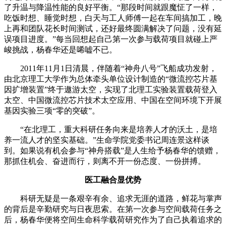
了升温与降温性能的良好平衡。“那段时间就跟魔怔了一样，
吃饭时想、睡觉时想，白天与工人师傅一起在车间搞加工，晚
上再和团队花长时间测试，还好最终圆满解决了问题，没有延
误项目进度。”每当回想起自己第一次参与载荷项目就碰上严
峻挑战，杨春华还是唏嘘不已。
2011年11月1日清晨，伴随着“神舟八号”飞船成功发射，
由北京理工大学作为总体牵头单位设计制造的“微流控芯片基
因扩增装置”终于遨游太空，实现了北理工实验装置载荷登入
太空、中国微流控芯片技术太空应用、中国在空间环境下开展
基因实验三项“零的突破”。
“在北理工，重大科研任务向来是培养人才的沃土，是培
养一流人才的坚实基础。”生命学院党委书记周连景这样谈
到。如果说有机会参与“神舟搭载”是人生给予杨春华的馈赠，
那抓住机会、奋进而行，则离不开一份态度、一份拼搏。
医工融合显优势
科研无疑是一条艰辛有余、追求无涯的道路，鲜花与掌声
的背后是辛勤研究与日夜思索。在第一次参与空间载荷任务之
后，杨春华便将空间生命科学载荷研究作为了自己执着追求的