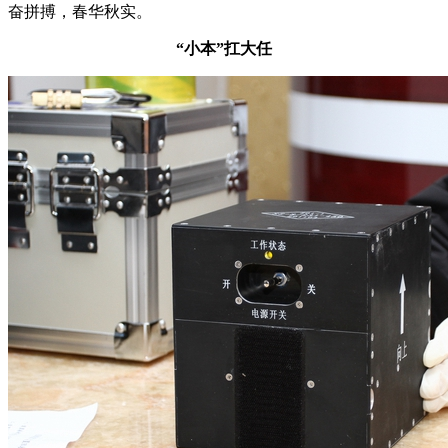
奋拼搏，春华秋实。
“小本”扛大任