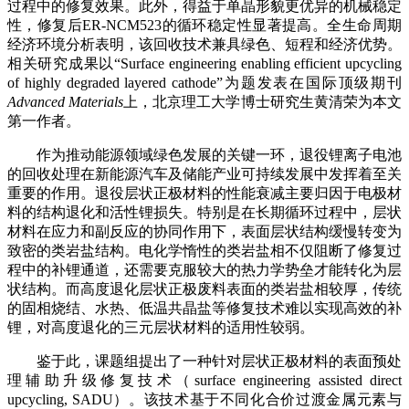
过程中的修复效果。此外，得益于单晶形貌更优异的机械稳定
性，修复后ER-NCM523的循环稳定性显著提高。全生命周期
经济环境分析表明，该回收技术兼具绿色、短程和经济优势。
相关研究成果以“Surface engineering enabling efficient upcycling
of highly degraded layered cathode”为题发表在国际顶级期刊
Advanced Materials
上，北京理工大学博士研究生黄清荣为本文
第一作者。
作为推动能源领域绿色发展的关键一环，退役锂离子电池
的回收处理在新能源汽车及储能产业可持续发展中发挥着至关
重要的作用。退役层状正极材料的性能衰减主要归因于电极材
料的结构退化和活性锂损失。特别是在长期循环过程中，层状
材料在应力和副反应的协同作用下，表面层状结构缓慢转变为
致密的类岩盐结构。电化学惰性的类岩盐相不仅阻断了修复过
程中的补锂通道，还需要克服较大的热力学势垒才能转化为层
状结构。而高度退化层状正极废料表面的类岩盐相较厚，传统
的固相烧结、水热、低温共晶盐等修复技术难以实现高效的补
锂，对高度退化的三元层状材料的适用性较弱。
鉴于此，课题组提出了一种针对层状正极材料的表面预处
理辅助升级修复技术（surface engineering assisted direct
upcycling, SADU）。该技术基于不同化合价过渡金属元素与