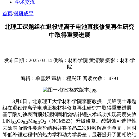
学术交流
首页
/
科研成果
北理工课题组在退役锂离子电池直接修复再生研究
中取得重要进展
发布日期：2025-03-14
供稿：材料学院 黄清荣
摄影：材料学
院
编辑：牟雪娇
审核：程兴旺
阅读次数：
4791
3月6日，北京理工大学材料学院李丽教授、吴锋院士课题
组在退役锂离子电池正极材料修复再生研究中取得重要进展，
基于酸刻蚀表面预处理和固相烧结补锂技术成功实现高度失效
LiNi
Co
Mn
O
（NCM523）升级修复。酸刻蚀可选择性
0.5
0.2
0.3
2
去除表面惰性类岩盐结构并将多晶二次颗粒解离为单晶，同时
降低补锂过程中的热力学和动力学势垒，显著提升了固相烧结