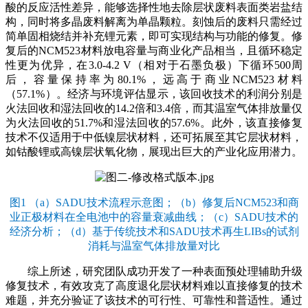
酸的反应活性差异，能够选择性地去除层状废料表面类岩盐结
构，同时将多晶废料解离为单晶颗粒。刻蚀后的废料只需经过
简单固相烧结并补充锂元素，即可实现结构与功能的修复。修
复后的NCM523材料放电容量与商业化产品相当，且循环稳定
性更为优异，在3.0-4.2 V（相对于石墨负极）下循环500周
后，容量保持率为80.1%，远高于商业NCM523材料
（57.1%）。经济与环境评估显示，该回收技术的利润分别是
火法回收和湿法回收的14.2倍和3.4倍，而其温室气体排放量仅
为火法回收的51.7%和湿法回收的57.6%。此外，该直接修复
技术不仅适用于中低镍层状材料，还可拓展至其它层状材料，
如钴酸锂或高镍层状氧化物，展现出巨大的产业化应用潜力。
图1
（a）SADU技术流程示意图；（b）修复后NCM523和商
业正极材料在全电池中的容量衰减曲线；（c）SADU技术的
经济分析；（d）基于传统技术和SADU技术再生LIBs的试剂
消耗与温室气体排放量对比
综上所述，研究团队成功开发了一种表面预处理辅助升级
修复技术，有效攻克了高度退化层状材料难以直接修复的技术
难题，并充分验证了该技术的可行性、可靠性和普适性。通过