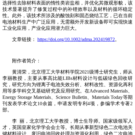
选择性去除材料表面的惰性类岩盐相，并优化其微观形貌，该
技术显著提升了修复过程中的补锂效率以及材料的循环稳定
性。此外，该技术所涉及的酸蚀刻和固态烧结工艺，已在当前
电池材料生产中广泛应用，无需额外开发新设备即可实现快速
工业化应用，产业化应用潜力巨大。
文章链接：
https://doi.org/10.1002/adma.202419872
。
附作者简介：
黄清荣，北京理工大学材料学院2021级博士研究生，师从
李丽教授，主要从事高比能LIBs材料设计与低碳绿色回收研
究，研究方向为锂离子电池失效分析、材料改性、资源化再利
用等多学科交叉基础研究及应用研究。在Advanced Materials、
Energy Storage Materials、Science Bulletin、Materials Today等期
刊发表学术论文10余篇，申请发明专利4项，参编学术专著2
部。
李 丽，北京理工大学教授，博士生导师。国家级领军人
才，英国皇家化学学会会士等。长期从事新型绿色二次电池关
键材料设计、废旧电池回收处理与资源化利用，绿色二次电池