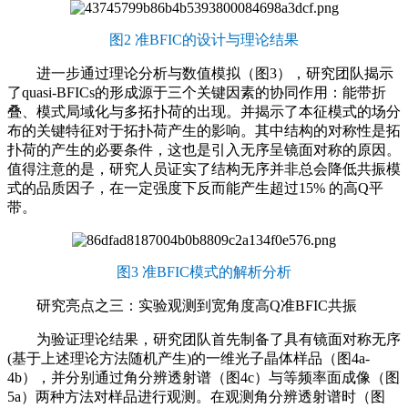
图2 准BFIC的设计与理论结果
进一步通过理论分析与数值模拟（图3），研究团队揭示
了quasi-BFICs的形成源于三个关键因素的协同作用：能带折
叠、模式局域化与多拓扑荷的出现。并揭示了本征模式的场分
布的关键特征对于拓扑荷产生的影响。其中结构的对称性是拓
扑荷的产生的必要条件，这也是引入无序呈镜面对称的原因。
值得注意的是，研究人员证实了结构无序并非总会降低共振模
式的品质因子，在一定强度下反而能产生超过15% 的高Q平
带。
图3 准BFIC模式的解析分析
研究亮点之三：实验观测到宽角度高Q准BFIC共振
为验证理论结果，研究团队首先制备了具有镜面对称无序
(基于上述理论方法随机产生)的一维光子晶体样品（图4a-
4b），并分别通过角分辨透射谱（图4c）与等频率面成像（图
5a）两种方法对样品进行观测。在观测角分辨透射谱时（图