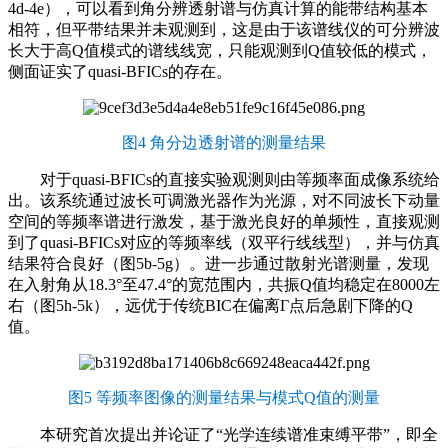
4d-4e），可以看到角分辨透射谱与仿真计算的能带结构基本
相符，但平带结果并未观测到，这是由于该谱线仪的可分辨波
长大于高Q值模式的谱线线宽，只能观测到Q值较低的模式，
侧面证实了quasi-BFICs的存在。
图4 角分边透射谱的测量结果
对于quasi-BFICs的直接实验观测则由等频率面成像系统给
出。该系统通过波长可调激光器作为光源，对不同波长下动量
空间的等频率谱进行激发，基于激光良好的单频性，直接观测
到了quasi-BFICs对应的等频率线（双平行线线型），并与仿真
结果符合良好（图5b-5g）。进一步通过散射光谱测量，发现
在入射角从18.3°至47.4°的宽范围内，共振Q值均稳定在8000左
右（图5h-5k），远优于传统BIC在偏离Γ点后急剧下降的Q
值。
图5 等频率图像的测量结果与模式Q值的测量
本研究首次提出并论证了“光学连续谱准束缚平带”，即全