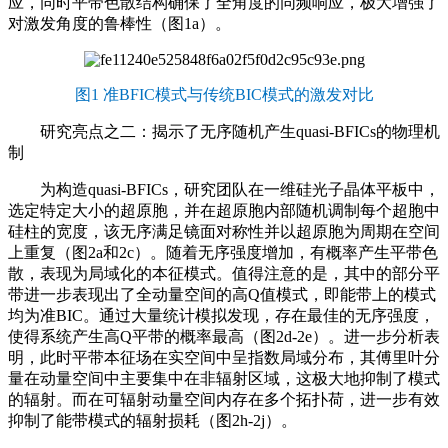
应，同时平带色散结构确保了全角度的同频响应，极大增强了
对激发角度的鲁棒性（图1a）。
图1 准BFIC模式与传统BIC模式的激发对比
研究亮点之二：揭示了无序随机产生quasi-BFICs的物理机
制
为构造quasi-BFICs，研究团队在一维硅光子晶体平板中，
选定特定大小的超原胞，并在超原胞内部随机调制每个超胞中
硅柱的宽度，该无序满足镜面对称性并以超原胞为周期在空间
上重复（图2a和2c）。随着无序强度增加，有概率产生平带色
散，表现为局域化的本征模式。值得注意的是，其中的部分平
带进一步表现出了全动量空间的高Q值模式，即能带上的模式
均为准BIC。通过大量统计模拟发现，存在最佳的无序强度，
使得系统产生高Q平带的概率最高（图2d-2e）。进一步分析表
明，此时平带本征场在实空间中呈指数局域分布，其傅里叶分
量在动量空间中主要集中在非辐射区域，这极大地抑制了模式
的辐射。而在可辐射动量空间内存在多个拓扑荷，进一步有效
抑制了能带模式的辐射损耗（图2h-2j）。