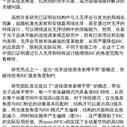
一步实现宽角度、抗扰动的光学共振，成为该领域亟待解决的
关键问题。
虽然许多研究已证明在结构中引入无序会引发光的局域化
现象，如随机激光发射和安德森局域化等，甚至通过对无序的
特殊设计，可以增强波在无序结构中的传输能力。然而，在基
于光子晶体平板的连续谱束缚态研究中，所有已有理论和实验
均表明，无序会导致布洛赫波的显著散射，从而严重降低BIC
的品质因子，限制其实际应用。不同于前期工作，在这个工作
中我们证明通过引入无序和特殊设计能增强BIC的角度范围与
鲁棒性。
研究亮点之一：提出“光学连续谱准束缚平带”新概念，突
破传统准BIC激发角度制约
研究团队首次提出了“连续谱准束缚平带” 的概念，即在
光子晶体平带中，每一个布洛赫模式均具备准BIC特性，从而
在整个动量空间中实现高Q值共振。对于传统模式，仅当激发
角度与BIC附近的动量基本匹配时，结构才可以展示高Q值共
振，而当激发角度与BIC模式产生偏移，结构的共振响应会急
剧减小，同时响应频率产生偏移（图1b），这严重限制了BIC
的实际应用价值。而quasi-BFICs则实现了全动量空间的高Q响