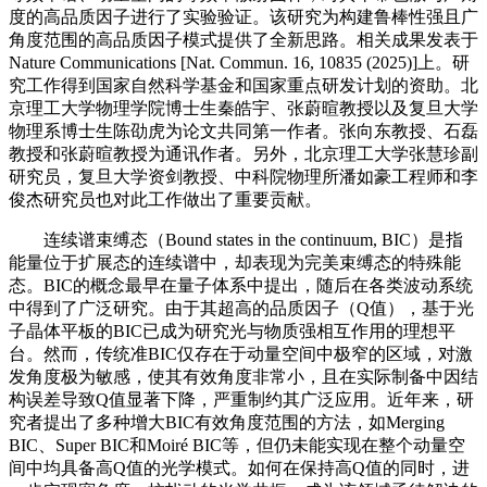
度的高品质因子进行了实验验证。该研究为构建鲁棒性强且广
角度范围的高品质因子模式提供了全新思路。相关成果发表于
Nature Communications [Nat. Commun. 16, 10835 (2025)]上。研
究工作得到国家自然科学基金和国家重点研发计划的资助。北
京理工大学物理学院博士生秦皓宇、张蔚暄教授以及复旦大学
物理系博士生陈劭虎为论文共同第一作者。张向东教授、石磊
教授和张蔚暄教授为通讯作者。另外，北京理工大学张慧珍副
研究员，复旦大学资剑教授、中科院物理所潘如豪工程师和李
俊杰研究员也对此工作做出了重要贡献。
连续谱束缚态（Bound states in the continuum, BIC）是指
能量位于扩展态的连续谱中，却表现为完美束缚态的特殊能
态。BIC的概念最早在量子体系中提出，随后在各类波动系统
中得到了广泛研究。由于其超高的品质因子（Q值），基于光
子晶体平板的BIC已成为研究光与物质强相互作用的理想平
台。然而，传统准BIC仅存在于动量空间中极窄的区域，对激
发角度极为敏感，使其有效角度非常小，且在实际制备中因结
构误差导致Q值显著下降，严重制约其广泛应用。近年来，研
究者提出了多种增大BIC有效角度范围的方法，如Merging
BIC、Super BIC和Moiré BIC等，但仍未能实现在整个动量空
间中均具备高Q值的光学模式。如何在保持高Q值的同时，进