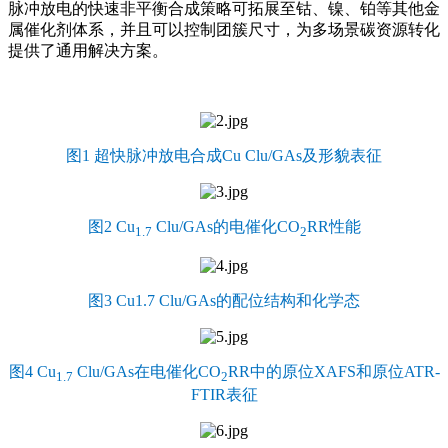
脉冲放电的快速非平衡合成策略可拓展至钴、镍、铂等其他金
属催化剂体系，并且可以控制团簇尺寸，为多场景碳资源转化
提供了通用解决方案。
图1 超快脉冲放电合成Cu Clu/GAs及形貌表征
图2 Cu
Clu/GAs的电催化CO
RR性能
1.7
2
图3 Cu1.7 Clu/GAs的配位结构和化学态
图4 Cu
Clu/GAs在电催化CO
RR中的原位XAFS和原位ATR-
1.7
2
FTIR表征