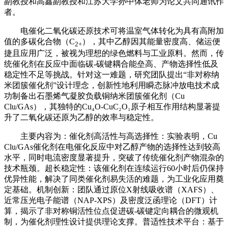
副教授和高鑫副教授和江苏大学孙中体老师为论文共同通讯作
者。
电催化二氧化碳还原技术可将温室气体转化为具有高附加
值的多碳化合物（C
），其中乙醇因其能量密度高、储运便
2+
捷且应用广泛，被视为理想的绿色燃料与工业原料。然而，传
统催化剂在反应中面临碳-碳键耦合能垒高、产物选择性低及
稳定性不足等挑战。针对这一难题，研究团队提出“非对称纳
米团簇催化剂”设计理念，创新性地利用瞬态脉冲放电技术成
功制备出石墨烯气凝胶负载铜纳米团簇催化剂（Cu
Clu/GAs），其独特的Cu₄O-CuC₂O₁原子相互作用结构显著提
升了二氧化碳还原为乙醇的效率与稳定性。
主要内容为：
催化剂高活性与高选择性：实验表明，Cu
Clu/GAs催化剂在电催化反应中对乙醇产物的选择性达到较高
水平，同时电流密度显著提升，突破了传统催化剂产物混杂的
技术瓶颈。
超长稳定性：该催化剂在连续运行60小时后仍保持
优异性能，解决了同类催化剂易失活的难题，为工业化应用奠
定基础。
机制创新：团队通过原位X射线吸收谱（XAFS）、
近常压光电子能谱（NAP-XPS）及密度泛函理论（DFT）计
算，揭示了非对称铜活性位点促进碳-碳键定向耦合的微观机
制，为催化剂理性设计提供理论支撑。
普适性技术平台：基于