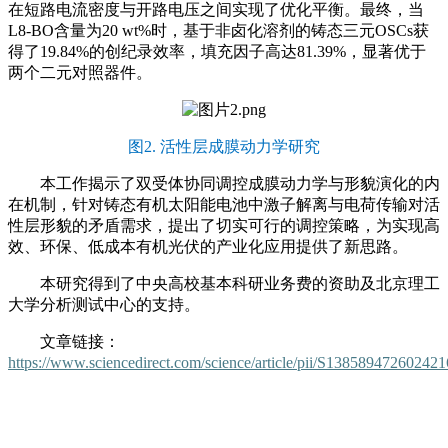
在短路电流密度与开路电压之间实现了优化平衡。最终，当
L8-BO含量为20 wt%时，基于非卤化溶剂的铸态三元OSCs获
得了19.84%的创纪录效率，填充因子高达81.39%，显著优于
两个二元对照器件。
图2. 活性层成膜动力学研究
本工作揭示了双受体协同调控成膜动力学与形貌演化的内
在机制，针对铸态有机太阳能电池中激子解离与电荷传输对活
性层形貌的矛盾需求，提出了切实可行的调控策略，为实现高
效、环保、低成本有机光伏的产业化应用提供了新思路。
本研究得到了中央高校基本科研业务费的资助及北京理工
大学分析测试中心的支持。
文章链接：
https://www.sciencedirect.com/science/article/pii/S138589472602421