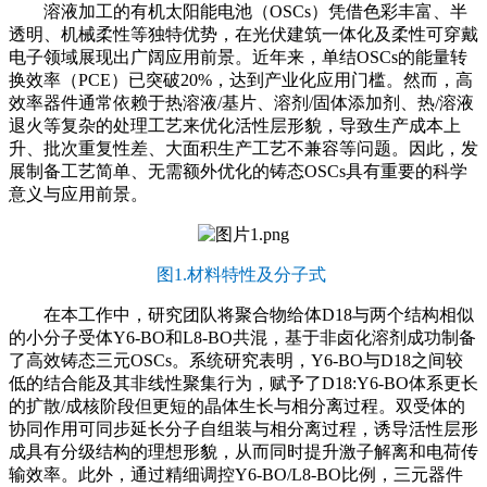
溶液加工的有机太阳能电池（OSCs）凭借色彩丰富、半
透明、机械柔性等独特优势，在光伏建筑一体化及柔性可穿戴
电子领域展现出广阔应用前景。近年来，单结OSCs的能量转
换效率（PCE）已突破20%，达到产业化应用门槛。然而，高
效率器件通常依赖于热溶液/基片、溶剂/固体添加剂、热/溶液
退火等复杂的处理工艺来优化活性层形貌，导致生产成本上
升、批次重复性差、大面积生产工艺不兼容等问题。因此，发
展制备工艺简单、无需额外优化的铸态OSCs具有重要的科学
意义与应用前景。
图1.材料特性及分子式
在本工作中，研究团队将聚合物给体D18与两个结构相似
的小分子受体Y6-BO和L8-BO共混，基于非卤化溶剂成功制备
了高效铸态三元OSCs。系统研究表明，Y6-BO与D18之间较
低的结合能及其非线性聚集行为，赋予了D18:Y6-BO体系更长
的扩散/成核阶段但更短的晶体生长与相分离过程。双受体的
协同作用可同步延长分子自组装与相分离过程，诱导活性层形
成具有分级结构的理想形貌，从而同时提升激子解离和电荷传
输效率。此外，通过精细调控Y6-BO/L8-BO比例，三元器件