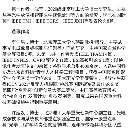
第一作者：
沈宁，2020级北京理工大学博士研究生。主要
从事光学成像和智能医学视觉处理等方面的研究，现已在国际
顶刊IEEE TMI，IEEE TGRS，IEEE JBHI等发表论文8篇。
通讯作者：
李佳男，博士，北京理工大学长聘副教授/博导。主要从
事光电成像目标探测与识别等方面的研究，主持国家自然科学
基金等项目5项。以第一/共一作者发表IEEE TPAMI 4篇，
IEEE TNNLS、CVPR等论文11篇，ESI高被引论文1篇；以通
讯作者发表论文40余篇；谷歌学术总引4000余次。入选中国科
协及北京市科协“青年人才托举工程”项目，获得中国图象图形
学学会优秀博士学位论文，王大珩光学奖等荣誉。指导学生获
得ICCV 2021“反无人机跟踪”挑战赛国际冠军及最佳论文奖、
第四届“空天杯”创新创意大赛二等奖、中国高等教育博览
会“校企合作 双百计划”典型案例等。研究成果在国家重大科
技基础设施中得到重要应用。
许廷发，博士，北京理工大学重庆创新中心副主任，光电
成像技术与系统教育部重点实验室主任，国家一级重点学
科“光学工程”学科责任教授/博导。近年来带领其科研团队围