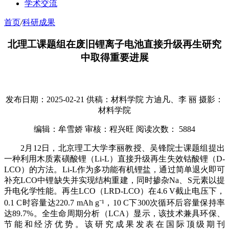
学术交流
首页
/
科研成果
北理工课题组在废旧锂离子电池直接升级再生研究
中取得重要进展
发布日期：2025-02-21
供稿：材料学院 方迪凡、李 丽
摄影：
材料学院
编辑：牟雪娇
审核：程兴旺
阅读次数：
5884
2月12日，北京理工大学李丽教授、吴锋院士课题组提出
一种利用木质素磺酸锂（Li-L）直接升级再生失效钴酸锂（D-
LCO）的方法。Li-L作为多功能有机锂盐，通过简单退火即可
补充LCO中锂缺失并实现结构重建，同时掺杂Na、S元素以提
升电化学性能。再生LCO（LRD-LCO）在4.6 V截止电压下，
0.1 C时容量达220.7 mAh g⁻¹，10 C下300次循环后容量保持率
达89.7%。全生命周期分析（LCA）显示，该技术兼具环保、
节能和经济优势。该研究成果发表在国际顶级期刊