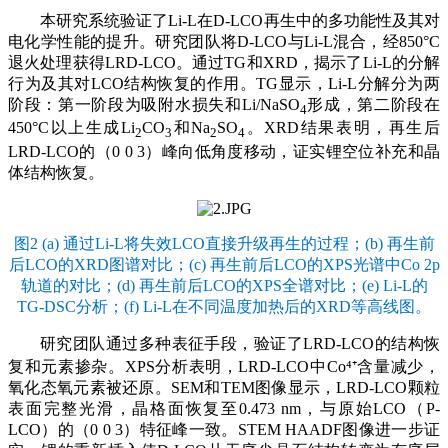
本研究系统验证了Li-L在D-LCO再生中的多功能性及其对
电化学性能的提升。研究团队将D-LCO与Li-L混合，经850°C
退火处理获得LRD-LCO。通过TG和XRD，揭示了Li-L的分解
行为及其对LCO结构恢复的作用。TG显示，Li-L分解分为两
阶段：第一阶段为吸附水损失和Li/NaSO
形成，第二阶段在
4
450°C以上生成Li
CO
和Na
SO
。XRD结果表明，再生后
2
3
2
4
LRD-LCO的（0 0 3）峰向低角度移动，证实锂空位补充和晶
体结构恢复。
图2 (a) 通过Li-L将失效LCO直接升级再生的过程；(b) 再生前
后LCO的XRD图谱对比；(c) 再生前后LCO的XPS光谱中Co 2p
轨道的对比；(d) 再生前后LCO的XPS全谱对比；(e) Li-L的
TG-DSC分析；(f) Li-L在不同温度加热后的XRD等高线图。
研究团队通过多种表征手段，验证了LRD-LCO的结构恢
复和元素掺杂。XPS分析表明，LRD-LCO中Co⁴⁺含量减少，
氧化态氧元素被还原。SEM和TEM图像显示，LRD-LCO颗粒
表面完整光滑，晶格面恢复至0.473 nm，与原始LCO（P-
LCO）的（0 0 3）特征峰一致。STEM HAADF图像进一步证