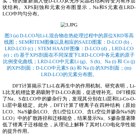
实，锂的重新插入使D-LCO从无序尖晶石结构转变为有序层
状结构。XPS刻蚀和元素分布图显示，Na和S元素在LRD-
LCO中均匀分布。
图3 (a) D-LCO与Li-L混合物在热处理过程中的原位XRD等高
线图；SEM和TEM图像以及相应的SAED图案：D-LCO (b)，
LRD-LCO (c)；STEM HAADF图像：D-LCO (d)，LRD-LCO
(e)；(f) 基于XPS剖面在不同深度下LRD-LCO中各元素的原子
比例变化曲线；LRD-LCO中元素Li (g)、S (h)、Na (i) 和 Co (j)
的XPS剖面；D-LCO中元素S (k) 和 Na (l) 的XPS剖面；(m)
LRD-LCO的元素分布图。
DFT计算揭示了Li-L在再生中的作用机制。研究表明，Li-
L比无机锂盐更易吸附于D-LCO表面，促进锂补充。DFT模拟
了Na、S在LCO中的掺杂行为，发现其分别在Li层和Li-Co-O-
Li层中最稳定。此外，DFT计算了锂离子在四种结构（原始
LCO、Na/S掺杂LCO、含Li空位LCO、含Li空位并掺杂Na/S的
LCO）中的扩散路径和迁移能垒，结果显示Na、S掺杂显著降
低了锂离子迁移能垒，从理论上解释了其对LCO电化学性能
的提升作用。