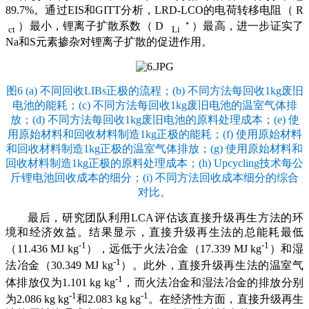
89.7%。通过EIS和GITT分析，LRD-LCO的电荷转移电阻（ R
）最小，锂离子扩散系数（ D
⁺ ）最高，进一步证实了
ct
Li
Na和S元素掺杂对锂离子扩散的促进作用。
图6 (a) 不同回收LIBs正极的流程；(b) 不同方法每回收1kg废旧
电池的能耗；(c) 不同方法每回收1kg废旧电池的温室气体排
放；(d) 不同方法每回收1kg废旧电池的原料处理成本；(e) 使
用原始材料和回收材料制造1kg正极的能耗；(f) 使用原始材料
和回收材料制造1kg正极的温室气体排放；(g) 使用原始材料和
回收材料制造1kg正极的原料处理成本；(h) Upcycling技术每公
斤锂电池回收成本的细分；(i) 不同方法回收成本细分的综合
对比。
最后，研究团队利用LCA评估该直接升级再生方法的环
境和经济效益。结果显示，直接升级再生法的总能耗最低
-1
-1
（11.436 MJ kg
），远低于火法冶金（17.339 MJ kg
）和湿
-1
法冶金（30.349 MJ kg
）。此外，直接升级再生法的温室气
-1
体排放仅为1.101 kg kg
，而火法冶金和湿法冶金的排放分别
-1
-1
为2.086 kg kg
和2.083 kg kg
。在经济性方面，直接升级再生