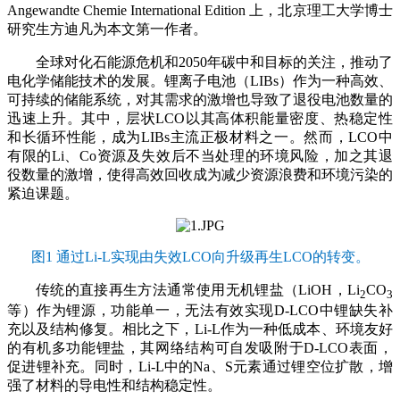
Angewandte Chemie International Edition 上，北京理工大学博士
研究生方迪凡为本文第一作者。
全球对化石能源危机和2050年碳中和目标的关注，推动了
电化学储能技术的发展。锂离子电池（LIBs）作为一种高效、
可持续的储能系统，对其需求的激增也导致了退役电池数量的
迅速上升。其中，层状LCO以其高体积能量密度、热稳定性
和长循环性能，成为LIBs主流正极材料之一。然而，LCO中
有限的Li、Co资源及失效后不当处理的环境风险，加之其退
役数量的激增，使得高效回收成为减少资源浪费和环境污染的
紧迫课题。
图1 通过Li-L实现由失效LCO向升级再生LCO的转变。
传统的直接再生方法通常使用无机锂盐（LiOH，Li
CO
2
3
等）作为锂源，功能单一，无法有效实现D-LCO中锂缺失补
充以及结构修复。相比之下，Li-L作为一种低成本、环境友好
的有机多功能锂盐，其网络结构可自发吸附于D-LCO表面，
促进锂补充。同时，Li-L中的Na、S元素通过锂空位扩散，增
强了材料的导电性和结构稳定性。