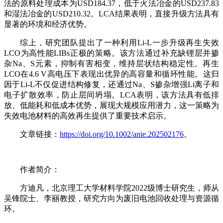
法的原料处理成本为USD184.37，低于火法冶金的USD237.83
和湿法冶金的USD210.32。LCA结果表明，直接升级方法具有
显著的环境和经济优势。
综上，研究团队提出了一种利用Li-L一步升级再生失效
LCO为高性能LIBs正极的策略。该方法通过补充缺锂层并掺
杂Na、S元素，抑制有害相变，维持层状结构稳定性。再生
LCO在4.6 V高电压下表现出优异的高容量和循环性能。这归
因于Li-L不仅促进结构修复，还通过Na、S掺杂增强Li离子和
电子扩散效率，防止层间坍塌。LCA表明，该方法具有低排
放、低能耗和低成本优势，展现大规模应用潜力，这一策略为
失效电池材料的高效再生提供了重要技术启示。
文章链接：
https://doi.org/10.1002/anie.202502176
。
作者简介：
方迪凡，北京理工大学材料学院2022级博士研究生，师从
吴锋院士、李丽教授，研究方向为废旧电池回收处理与资源循
环。