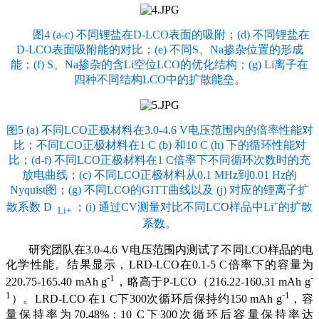
图4 (a-c) 不同锂盐在D-LCO表面的吸附；(d) 不同锂盐在
D-LCO表面吸附能的对比；(e) 不同S、Na掺杂位置的形成
能；(f) S、Na掺杂的含Li空位LCO的优化结构；(g) Li离子在
四种不同结构LCO中的扩散能垒。
图5 (a) 不同LCO正极材料在3.0-4.6 V电压范围内的倍率性能对
比；不同LCO正极材料在1 C (b) 和10 C (h) 下的循环性能对
比；(d-f) 不同LCO正极材料在1 C倍率下不同循环次数时的充
放电曲线；(c) 不同LCO正极材料从0.1 MHz到0.01 Hz的
Nyquist图；(g) 不同LCO的GITT曲线以及 (j) 对应的锂离子扩
+
散系数 D
；(i) 通过CV测量对比不同LCO样品中Li
的扩散
Li+
系数。
研究团队在3.0-4.6 V电压范围内测试了不同LCO样品的电
化学性能。结果显示，LRD-LCO在0.1-5 C倍率下的容量为
-1
-
220.75-165.40 mAh g
，略高于P-LCO（216.22-160.31 mAh g
1
-1
）。LRD-LCO 在1 C下300次循环后保持约150 mAh g
，容
量保持率为70.48%；10 C下300次循环后容量保持率达