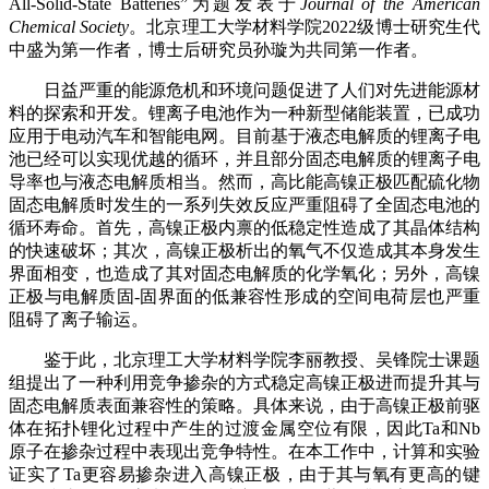
All-Solid-State Batteries”为题发表于
Journal of the American
Chemical Society
。北京理工大学材料学院2022级博士研究生代
中盛为第一作者，博士后研究员孙璇为共同第一作者。
日益严重的能源危机和环境问题促进了人们对先进能源材
料的探索和开发。锂离子电池作为一种新型储能装置，已成功
应用于电动汽车和智能电网。目前基于液态电解质的锂离子电
池已经可以实现优越的循环，并且部分固态电解质的锂离子电
导率也与液态电解质相当。然而，高比能高镍正极匹配硫化物
固态电解质时发生的一系列失效反应严重阻碍了全固态电池的
循环寿命。首先，高镍正极内禀的低稳定性造成了其晶体结构
的快速破坏；其次，高镍正极析出的氧气不仅造成其本身发生
界面相变，也造成了其对固态电解质的化学氧化；另外，高镍
正极与电解质固-固界面的低兼容性形成的空间电荷层也严重
阻碍了离子输运。
鉴于此，北京理工大学材料学院李丽教授、吴锋院士课题
组提出了一种利用竞争掺杂的方式稳定高镍正极进而提升其与
固态电解质表面兼容性的策略。具体来说，由于高镍正极前驱
体在拓扑锂化过程中产生的过渡金属空位有限，因此Ta和Nb
原子在掺杂过程中表现出竞争特性。在本工作中，计算和实验
证实了Ta更容易掺杂进入高镍正极，由于其与氧有更高的键