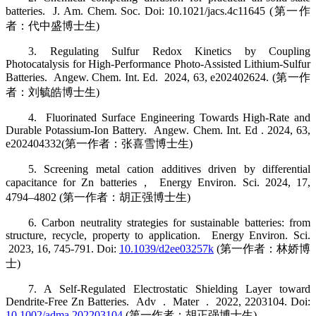
batteries. J. Am. Chem. Soc. Doi: 10.1021/jacs.4c11645 (第一作
者：代中盛博士生)
3. Regulating Sulfur Redox Kinetics by Coupling
Photocatalysis for High-Performance Photo-Assisted Lithium-Sulfur
Batteries. Angew. Chem. Int. Ed. 2024, 63, e202402624. (第一作
者：刘毓皓博士生)
4. Fluorinated Surface Engineering Towards High-Rate and
Durable Potassium-Ion Battery. Angew. Chem. Int. Ed . 2024, 63,
e202404332(第一作者：张喜雪博士生)
5. Screening metal cation additives driven by differential
capacitance for Zn batteries， Energy Environ. Sci. 2024, 17,
4794–4802 (第一作者：胡正强博士生)
6. Carbon neutrality strategies for sustainable batteries: from
structure, recycle, property to application. Energy Environ. Sci.
2023, 16, 745-791. Doi:
10.1039/d2ee03257k
(第一作者：林娇博
士)
7. A Self-Regulated Electrostatic Shielding Layer toward
Dendrite-Free Zn Batteries. Adv . Mater . 2022, 2203104. Doi:
10.1002/adma.202203104
(第一作者：胡正强博士生)