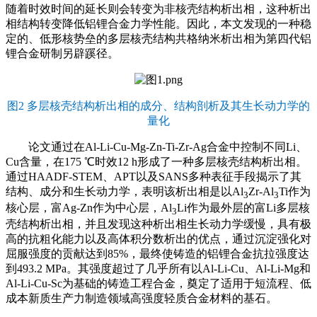
随着时效时间的延长则会转变为非核壳结构析出相，这种析出
相结构转变降低铝锂合金力学性能。因此，本文发现的一种稳
定的、低形核势垒的多层核壳结构共格纳米析出相为第四代铝
锂合金研制另辟蹊径。
图2 多层核壳结构析出相的成分、结构剖析及其生长动力学的
量化
论文通过在Al-Li-Cu-Mg-Zn-Ti-Zr-Ag合金中控制不同Li、
Cu含量，在175 ℃时效12 h形成了一种多层核壳结构析出相。
通过HAADF-STEM、APT以及SANS多种表征手段揭示了其
结构、成分和生长动力学，表明该析出相是以Al
Zr-Al
Ti作为
3
3
核心层，富Ag-Zn作为中心层，Al
Li作为最外层的富Li多层核
3
壳结构析出相，并且发现这种析出相生长动力学缓慢，具有极
高的抗粗化能力以及高体积分数析出的优点，通过沉淀强化对
屈服强度的贡献达到85%，最终使铸造的铝锂合金抗拉强度达
到493.2 MPa。其强度超过了几乎所有以Al-Li-Cu、Al-Li-Mg和
Al-Li-Cu-Sc为基础的铸造工程合金，奠定了适用于短流程、低
成本新质生产力制造领域高强度轻质合金材料的基石。