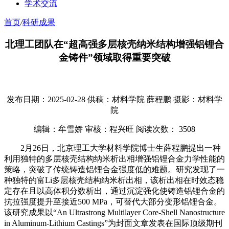
学术交流
首页
/
科研成果
北理工团队在“超高强多层核壳纳米结构增强铝锂合
金铸件”领域取得重要突破
发布日期：2025-02-28
供稿：材料学院 薛程鹏
摄影：材料学
院
编辑：牟雪娇
审核：程兴旺
阅读次数：
3508
2月26日，北京理工大学材料学院博士生薛程鹏提出一种
利用独特的多层核壳结构纳米析出相增强铝锂合金力学性能的
策略，突破了传统铸造铝锂合金强度低的难题。研究发现了一
种独特的富Li多层核壳结构纳米析出相，该析出相在时效态稳
定存在且以高体积分数析出，通过沉淀强化使铸造铝锂合金的
抗拉强度提升至接近500 MPa，可替代大部分变形铝锂合金。
该研究成果以“An Ultrastrong Multilayer Core-Shell Nanostructure
in Aluminum-Lithium Castings”为封面文章发表在国际顶级期刊