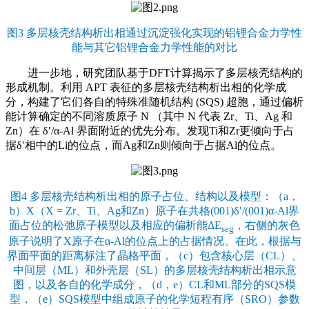
图3 多层核壳结构析出相通过沉淀强化实现的铝锂合金力学性
能与其它铝锂合金力学性能的对比
进一步地，研究团队基于DFT计算揭示了多层核壳结构的
形成机制。利用 APT 表征的多层核壳结构析出相的化学成
分，构建了它们各自的特殊准随机结构 (SQS) 超胞，通过偏析
能计算确定的不同溶质原子 N （其中 N 代表 Zr、Ti、Ag 和
Zn）在 δ′/α-Al 界面附近的优先分布。发现Ti和Zr更倾向于占
据δ′相中的Li的位点，而Ag和Zn则倾向于占据Al的位点。
图4 多层核壳结构析出相的原子占位、结构以及模型：（a，
b）X（X = Zr、Ti、Ag和Zn）原子在共格(001)δ′/(001)α-Al界
面占位的松弛原子模型以及相应的偏析能ΔE
，右侧的灰色
seg
原子说明了X原子在α-Al的位点上的占据情况。在此，根据与
界面平面的距离标注了晶格平面，（c）包含核心层（CL）、
中间层（ML）和外壳层（SL）的多层核壳结构析出相示意
图，以及各自的化学成分，（d，e）CL和ML部分的SQS模
型，（e）SQS模型中组成原子的化学短程有序（SRO）参数