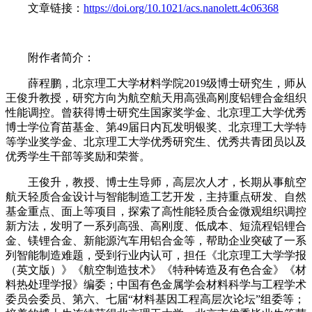
文章链接：
https://doi.org/10.1021/acs.nanolett.4c06368
附作者简介：
薛程鹏，北京理工大学材料学院2019级博士研究生，师从
王俊升教授，研究方向为航空航天用高强高刚度铝锂合金组织
性能调控。曾获得博士研究生国家奖学金、北京理工大学优秀
博士学位育苗基金、第49届日内瓦发明银奖、北京理工大学特
等学业奖学金、北京理工大学优秀研究生、优秀共青团员以及
优秀学生干部等奖励和荣誉。
王俊升，教授、博士生导师，高层次人才，长期从事航空
航天轻质合金设计与智能制造工艺开发，主持重点研发、自然
基金重点、面上等项目，探索了高性能轻质合金微观组织调控
新方法，发明了一系列高强、高刚度、低成本、短流程铝锂合
金、镁锂合金、新能源汽车用铝合金等，帮助企业突破了一系
列智能制造难题，受到行业内认可，担任《北京理工大学学报
（英文版）》《航空制造技术》《特种铸造及有色合金》《材
料热处理学报》编委；中国有色金属学会材料科学与工程学术
委员会委员、第六、七届“材料基因工程高层次论坛”组委等；