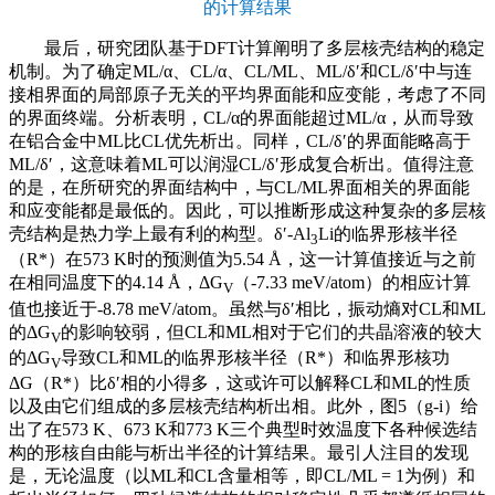
的计算结果
最后，研究团队基于DFT计算阐明了多层核壳结构的稳定
机制。为了确定ML/α、CL/α、CL/ML、ML/δ′和CL/δ′中与连
接相界面的局部原子无关的平均界面能和应变能，考虑了不同
的界面终端。分析表明，CL/α的界面能超过ML/α，从而导致
在铝合金中ML比CL优先析出。同样，CL/δ′的界面能略高于
ML/δ′，这意味着ML可以润湿CL/δ′形成复合析出。值得注意
的是，在所研究的界面结构中，与CL/ML界面相关的界面能
和应变能都是最低的。因此，可以推断形成这种复杂的多层核
壳结构是热力学上最有利的构型。δ′-Al
Li的临界形核半径
3
（R*）在573 K时的预测值为5.54 Å，这一计算值接近与之前
在相同温度下的4.14 Å，ΔG
（-7.33 meV/atom）的相应计算
V
值也接近于-8.78 meV/atom。虽然与δ′相比，振动熵对CL和ML
的ΔG
的影响较弱，但CL和ML相对于它们的共晶溶液的较大
V
的ΔG
导致CL和ML的临界形核半径（R*）和临界形核功
V
ΔG（R*）比δ′相的小得多，这或许可以解释CL和ML的性质
以及由它们组成的多层核壳结构析出相。此外，图5（g-i）给
出了在573 K、673 K和773 K三个典型时效温度下各种候选结
构的形核自由能与析出半径的计算结果。最引人注目的发现
是，无论温度（以ML和CL含量相等，即CL/ML = 1为例）和