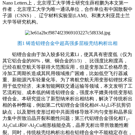
Nano Letters上，北京理工大学博士研究生薛程鹏为本文第一
作者，北京理工大学为唯一通讯单位，合作单位有中国散裂中
子源（CSNS）、辽宁材料实验室(LAM)、和澳大利亚昆士兰
大学等研究机构。
图1 铸造铝锂合金中超高强多层核壳结构析出相
铝锂合金由于加入较多轻元素Li，使其具有密度低（仅为
其它铝合金的80%，钢、铜合金的1/3）、比强度比刚度高，
已经在航空航天等获得大范围应用，但是变形加工价格昂贵、
冷加工周期长造成其民用领域推广困难，比如低空飞行器减
重、新能源汽车轻量化等。为了将航空航天用变形铝锂技术应
用于低空经济、未来智能网联交通运输等领域，本文发明了工
艺流程短、成本低的铸造铝锂合金，强度水平媲美传统变形铝
锂合金。本研究提出了新型纳米析出相结构，解决了传统析出
相的各种弊端，例如第二代铝锂合金强化相d¢-Al
Li不抗剪切
3
缺点，以及塑性变形过程中共面滑移导致不均匀变形和晶界应
力集中所致沿晶开裂和脆性问题；第三代铝锂合金强化相T
-
1
Al
CuLi和θ′-Al
Cu相形核能垒高，晶界无析出带所致脆性断
2
2
裂。同时，传统核壳结构析出相在铝锂合金中不能稳定存在，