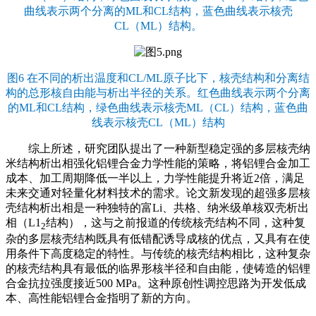
曲线表示两个分离的ML和CL结构，蓝色曲线表示核壳
CL（ML）结构。
图6 在不同的析出温度和CL/ML原子比下，核壳结构和分离结
构的总形核自由能与析出半径的关系。红色曲线表示两个分离
的ML和CL结构，绿色曲线表示核壳ML（CL）结构，蓝色曲
线表示核壳CL（ML）结构
综上所述，研究团队提出了一种新型稳定强的多层核壳纳
米结构析出相强化铝锂合金力学性能的策略，将铝锂合金加工
成本、加工周期降低一半以上，力学性能提升将近2倍，满足
未来交通对轻量化材料技术的需求。论文新发现的超强多层核
壳结构析出相是一种独特的富Li、共格、纳米级单核双壳析出
相（L1
结构），这与之前报道的传统核壳结构不同，这种复
2
杂的多层核壳结构既具有低错配诱导成核的优点，又具有在使
用条件下高度稳定的特性。与传统的核壳结构相比，这种复杂
的核壳结构具有最低的临界形核半径和自由能，使铸造的铝锂
合金抗拉强度接近500 MPa。这种原创性调控思路为开发低成
本、高性能铝锂合金指明了新的方向。