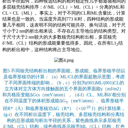
析出半径如何，四种候选结构的相对稳定性几乎都遵循相同的
多层核壳结构排序：δ′/ML（CL）> ML（CL）> 分离的ML和
CL > CL（ML）。事实上，对于不同的CL和ML含量比，计算
结果也是一致的。当温度升高到773 K时，四种结构的形成能
量几乎相同，这表明不同的结构可能共存。换句话说，对于尺
寸小于2 nm的析出相来说，不存在占主导地位的结构类型。对
于尺寸大于2 nm较大的大多数核壳结构析出相，多层核壳
δ′/ML（CL）结构的形成能量要低得多。因此，在所有L1
结
2
构的析出相中，这种结构将占主导地位。
图5 不同核壳结构析出相的界面能、形成能、临界形核半径以
及临界形核功的计算：（a）ML/CL的界面超胞示意图，考虑
了不同界面终端的影响，（b，c）分别为(001)ML/(001)CL的
立方体对立方体方向接触面的五个界面的界面能γ（mJ/m2）
和共格应变能ΔGcs（meV/atom），（d-f）CL、ML和δ′相分别
在不同温度下的体积形成能ΔG
（meV/atom）、临界形核半
V
-20
径R*（Å）和临界形核功ΔG（R*）（×10
J）的计算结果，
(g-i）在不同析出温度下，核壳结构、多层核壳结构和分离结
构的总形成能与析出半径的关系，紫色曲线表示多层核壳
δ′/ML（CL）结构，绿色曲线表示核壳ML（CL）结构，红色