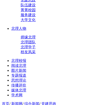
党建思政
队伍建设
菁菁校园
服务建设
大学文化
北理人物
师缘北理
北理团队
北理学子
校友风采
北理校报
阅读北理
图片新闻
专题报道
思想理论
传播评价
媒体北理
学术网
首页
/
新闻网
/
综合新闻
/
党建思政