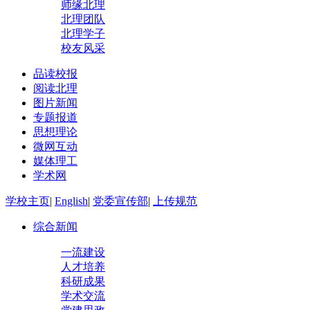
师缘北理
北理团队
北理学子
校友风采
品读校报
阅读北理
图片新闻
专题报道
思想理论
微网互动
媒体理工
学术网
学校主页
|
English
|
党委宣传部
|
上传规范
综合新闻
一流建设
人才培养
科研成果
学术交流