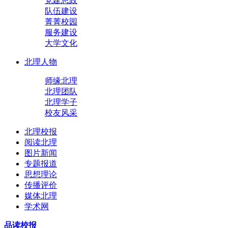
党建思政
队伍建设
菁菁校园
服务建设
大学文化
北理人物
师缘北理
北理团队
北理学子
校友风采
北理校报
阅读北理
图片新闻
专题报道
思想理论
传播评价
媒体北理
学术网
品读校报