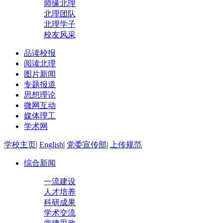
师缘北理
北理团队
北理学子
校友风采
品读校报
阅读北理
图片新闻
专题报道
思想理论
微网互动
媒体理工
学术网
学校主页
|
English
|
党委宣传部
|
上传规范
综合新闻
一流建设
人才培养
科研成果
学术交流