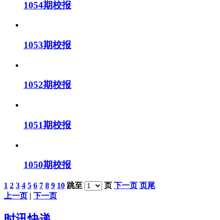
1054期校报
1053期校报
1052期校报
1051期校报
1050期校报
1
2
3
4
5
6
7
8
9
10
跳至
页
下一页
页尾
上一页
|
下一页
时讯快递