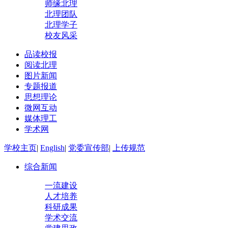
师缘北理
北理团队
北理学子
校友风采
品读校报
阅读北理
图片新闻
专题报道
思想理论
微网互动
媒体理工
学术网
学校主页
|
English
|
党委宣传部
|
上传规范
综合新闻
一流建设
人才培养
科研成果
学术交流