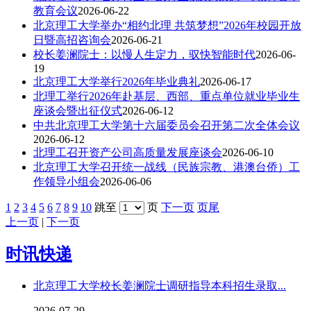
教育会议
2026-06-22
北京理工大学举办“相约北理 共筑梦想”2026年校园开放
日暨高招咨询会
2026-06-21
校长姜澜院士：以慢人生定力，驭快智能时代
2026-06-
19
北京理工大学举行2026年毕业典礼
2026-06-17
北理工举行2026年赴基层、西部、重点单位就业毕业生
座谈会暨出征仪式
2026-06-12
中共北京理工大学第十六届委员会召开第二次全体会议
2026-06-12
北理工召开资产公司高质量发展座谈会
2026-06-10
北京理工大学召开统一战线（民族宗教、港澳台侨）工
作领导小组会
2026-06-06
1
2
3
4
5
6
7
8
9
10
跳至
页
下一页
页尾
上一页
|
下一页
时讯快递
北京理工大学校长姜澜院士调研指导本科招生录取...
2026-07-29