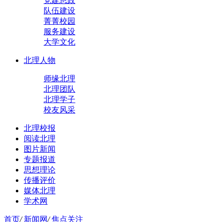
党建思政
队伍建设
菁菁校园
服务建设
大学文化
北理人物
师缘北理
北理团队
北理学子
校友风采
北理校报
阅读北理
图片新闻
专题报道
思想理论
传播评价
媒体北理
学术网
首页
/
新闻网
/
焦点关注