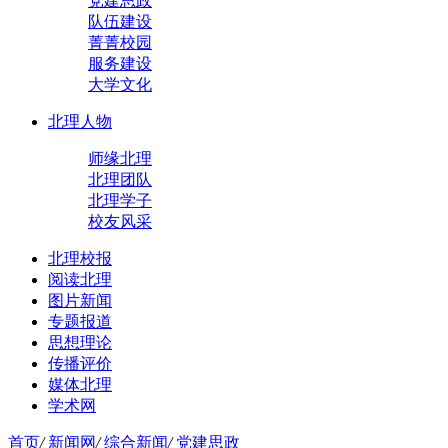
党建思政
队伍建设
菁菁校园
服务建设
大学文化
北理人物
师缘北理
北理团队
北理学子
校友风采
北理校报
阅读北理
图片新闻
专题报道
思想理论
传播评价
媒体北理
学术网
首页
/
新闻网
/
综合新闻
/
党建思政