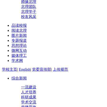
师缘北理
北理团队
北理学子
校友风采
品读校报
阅读北理
图片新闻
专题报道
思想理论
微网互动
媒体理工
学术网
学校主页
|
English
|
党委宣传部
|
上传规范
综合新闻
一流建设
人才培养
科研成果
学术交流