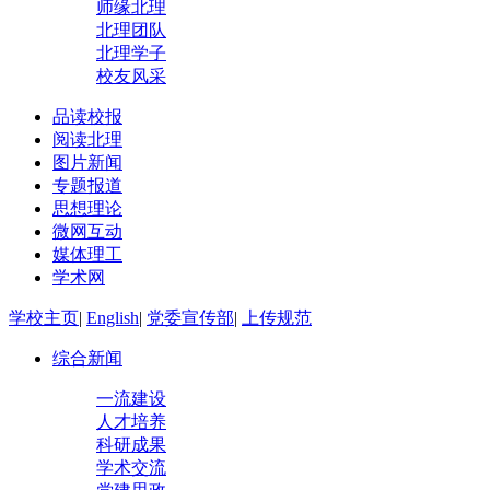
师缘北理
北理团队
北理学子
校友风采
品读校报
阅读北理
图片新闻
专题报道
思想理论
微网互动
媒体理工
学术网
学校主页
|
English
|
党委宣传部
|
上传规范
综合新闻
一流建设
人才培养
科研成果
学术交流