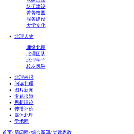
党建思政
队伍建设
菁菁校园
服务建设
大学文化
北理人物
师缘北理
北理团队
北理学子
校友风采
北理校报
阅读北理
图片新闻
专题报道
思想理论
传播评价
媒体北理
学术网
首页
/
新闻网
/
综合新闻
/
党建思政