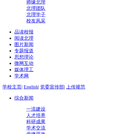
师缘北理
北理团队
北理学子
校友风采
品读校报
阅读北理
图片新闻
专题报道
思想理论
微网互动
媒体理工
学术网
学校主页
|
English
|
党委宣传部
|
上传规范
综合新闻
一流建设
人才培养
科研成果
学术交流