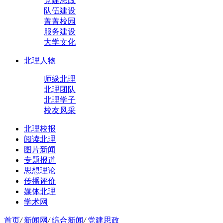
党建思政
队伍建设
菁菁校园
服务建设
大学文化
北理人物
师缘北理
北理团队
北理学子
校友风采
北理校报
阅读北理
图片新闻
专题报道
思想理论
传播评价
媒体北理
学术网
首页
/
新闻网
/
综合新闻
/
党建思政