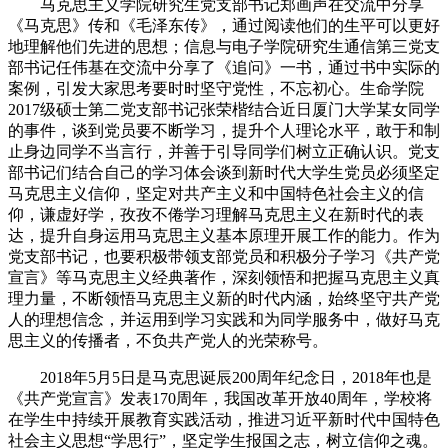
马克思主义学院研究生党支部书记郑画声在交流中分享
《马克思》传和《毛泽东传》，通过阅读他们的生平可以更好
地理解他们先进的思想；信息与电子学院研究生通信第三党支
部书记任伟基在交流中分享了《追问》一书，通过书中实际的
案例，引发大家思考要时时坚守党性，不忘初心。生命学院
2017级硕士第二党支部书记张荣楷结合近日厦门大学某女同学
的事件，谈到党员要不断学习，提升个人理论水平，敢于和制
止身边同学不当言行，并善于引导同学们树立正确认识。党支
部书记们结合自己的学习体会谈到新时代大学生党员必须坚定
马克思主义信仰，坚定对共产主义和中国特色社会主义的信
仰，谦虚好学，孜孜不倦学习理解马克思主义在新时代的表
达，提升自身运用马克思主义基本原理开展工作的能力。作为
党支部书记，也要积极带领支部党员和积极分子学习《共产党
宣言》等马克思主义经典著作，深刻领悟和把握马克思主义真
理力量，不断领悟马克思主义新的时代内涵，始终坚守共产党
人的理想信念，并运用到学习实践和为同学服务中，做好马克
思主义的传播者，不负共产党人的光荣称号。
2018年5月5日是马克思诞辰200周年纪念日，2018年也是
《共产党宣言》发表170周年，我国改革开放40周年，学校将
在学生中持续开展教育实践活动，推进习近平新时代中国特色
社会主义思想“学思行”，坚定学生报国之志，树立信仰之魂。