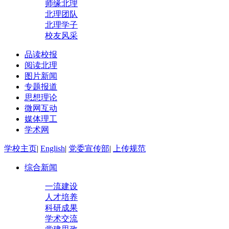
师缘北理
北理团队
北理学子
校友风采
品读校报
阅读北理
图片新闻
专题报道
思想理论
微网互动
媒体理工
学术网
学校主页
|
English
|
党委宣传部
|
上传规范
综合新闻
一流建设
人才培养
科研成果
学术交流