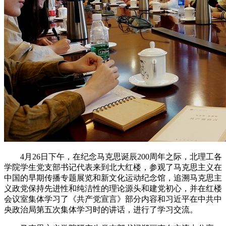
4月26日下午，在纪念马克思诞辰200周年之际，北理工各
学院学生党支部书记代表来到北大红楼，参观了马克思主义在
中国的早期传播专题展览和新文化运动纪念馆，追溯马克思主
义政党保持先进性和纯洁性的理论源头和建党初心，并在红楼
会议室集体学习了《共产党宣言》部分内容和习近平在中共中
央政治局第五次集体学习时的讲话，进行了学习交流。