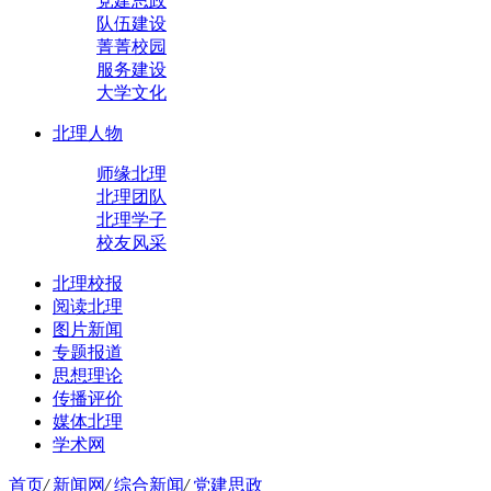
党建思政
队伍建设
菁菁校园
服务建设
大学文化
北理人物
师缘北理
北理团队
北理学子
校友风采
北理校报
阅读北理
图片新闻
专题报道
思想理论
传播评价
媒体北理
学术网
首页
/
新闻网
/
综合新闻
/
党建思政