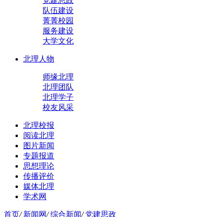
党建思政
队伍建设
菁菁校园
服务建设
大学文化
北理人物
师缘北理
北理团队
北理学子
校友风采
北理校报
阅读北理
图片新闻
专题报道
思想理论
传播评价
媒体北理
学术网
首页
/
新闻网
/
综合新闻
/
党建思政