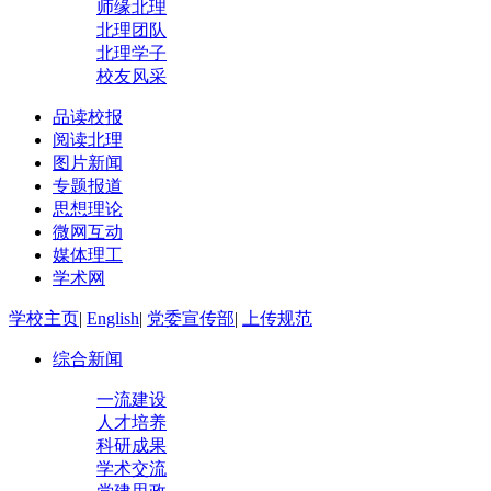
师缘北理
北理团队
北理学子
校友风采
品读校报
阅读北理
图片新闻
专题报道
思想理论
微网互动
媒体理工
学术网
学校主页
|
English
|
党委宣传部
|
上传规范
综合新闻
一流建设
人才培养
科研成果
学术交流