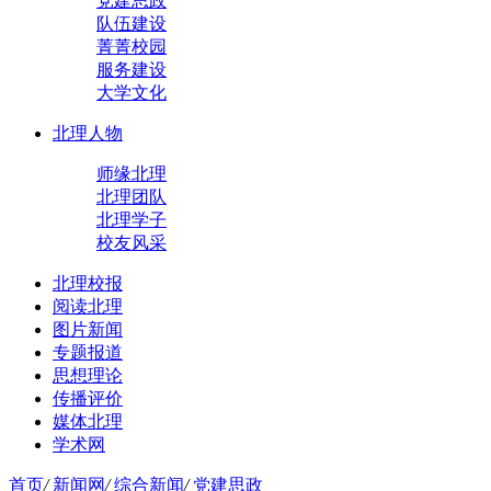
党建思政
队伍建设
菁菁校园
服务建设
大学文化
北理人物
师缘北理
北理团队
北理学子
校友风采
北理校报
阅读北理
图片新闻
专题报道
思想理论
传播评价
媒体北理
学术网
首页
/
新闻网
/
综合新闻
/
党建思政