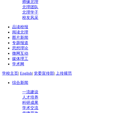
师缘北理
北理团队
北理学子
校友风采
品读校报
阅读北理
图片新闻
专题报道
思想理论
微网互动
媒体理工
学术网
学校主页
|
English
|
党委宣传部
|
上传规范
综合新闻
一流建设
人才培养
科研成果
学术交流