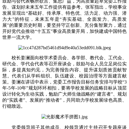
鼓励与会代表畅所欲言、集思广益，为高质量起草党委工作报
告、谋划好未来五年工作提供有益参考。张军指出，学校事业
发展呈现出“基础好、传承厚、特色优、活力足、动力强、潜
力大”的特征，未来五年是“夯实基础、全面发力、高质发
展”的重要历史时期，要坚持守正创新、充分集智聚力，通过
开好党代会推动“十五五”事业高质量开局，加快建成中国特色
世界一流大学。
校长姜澜面向校学术委员会、各学部、教代会、工代会、
研代会、学代会代表等召开座谈会，鼓励与会人员立足岗位实
际，多提真知灼见，为完善报告内容、提升谋划质效贡献智
慧。代表们从学科组织、队伍建设、校园治理等方面建言献
策。姜澜在讲话中表示，党委工作报告目标任务安排与学校“3
年-5年-10年”规划环环相扣，要将学校发展的战略目标从顶层
设计转化为生动实践，勉励广大师生做战略的“建言者”、规划
的“实践者”、发展的“推动者”，共同助力学校发展绿色高质、
行稳致远。
党委领导班子其他成员、校领导通过主持召开专题座谈