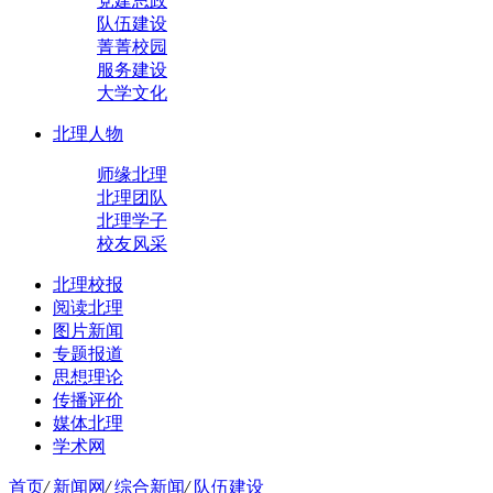
党建思政
队伍建设
菁菁校园
服务建设
大学文化
北理人物
师缘北理
北理团队
北理学子
校友风采
北理校报
阅读北理
图片新闻
专题报道
思想理论
传播评价
媒体北理
学术网
首页
/
新闻网
/
综合新闻
/
队伍建设