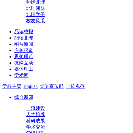
师缘北理
北理团队
北理学子
校友风采
品读校报
阅读北理
图片新闻
专题报道
思想理论
微网互动
媒体理工
学术网
学校主页
|
English
|
党委宣传部
|
上传规范
综合新闻
一流建设
人才培养
科研成果
学术交流