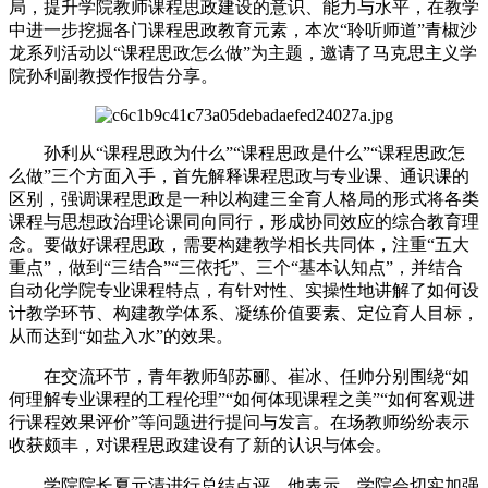
局，提升学院教师课程思政建设的意识、能力与水平，在教学
中进一步挖掘各门课程思政教育元素，本次“聆听师道”青椒沙
龙系列活动以“课程思政怎么做”为主题，邀请了马克思主义学
院孙利副教授作报告分享。
孙利从“课程思政为什么”“课程思政是什么”“课程思政怎
么做”三个方面入手，首先解释课程思政与专业课、通识课的
区别，强调课程思政是一种以构建三全育人格局的形式将各类
课程与思想政治理论课同向同行，形成协同效应的综合教育理
念。要做好课程思政，需要构建教学相长共同体，注重“五大
重点”，做到“三结合”“三依托”、三个“基本认知点”，并结合
自动化学院专业课程特点，有针对性、实操性地讲解了如何设
计教学环节、构建教学体系、凝练价值要素、定位育人目标，
从而达到“如盐入水”的效果。
在交流环节，青年教师邹苏郦、崔冰、任帅分别围绕“如
何理解专业课程的工程伦理”“如何体现课程之美”“如何客观进
行课程效果评价”等问题进行提问与发言。在场教师纷纷表示
收获颇丰，对课程思政建设有了新的认识与体会。
学院院长夏元清进行总结点评。他表示，学院会切实加强