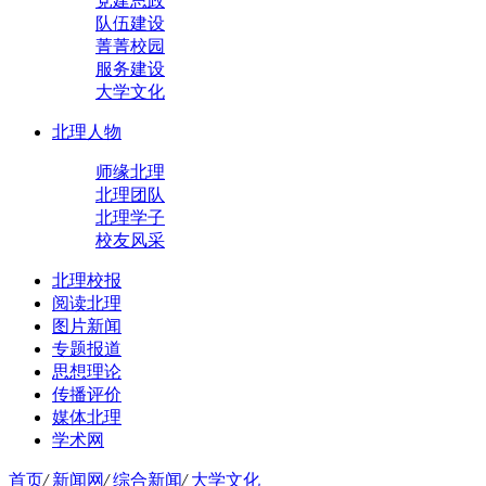
党建思政
队伍建设
菁菁校园
服务建设
大学文化
北理人物
师缘北理
北理团队
北理学子
校友风采
北理校报
阅读北理
图片新闻
专题报道
思想理论
传播评价
媒体北理
学术网
首页
/
新闻网
/
综合新闻
/
大学文化