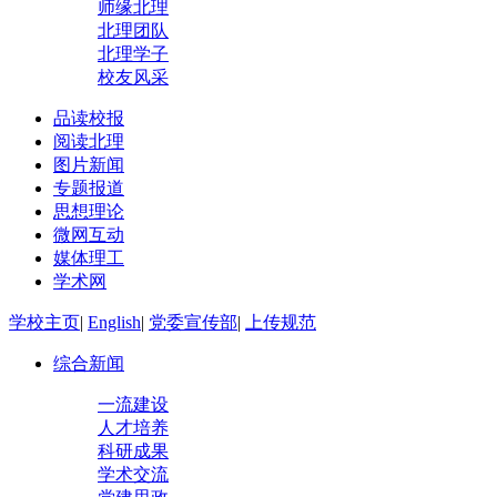
师缘北理
北理团队
北理学子
校友风采
品读校报
阅读北理
图片新闻
专题报道
思想理论
微网互动
媒体理工
学术网
学校主页
|
English
|
党委宣传部
|
上传规范
综合新闻
一流建设
人才培养
科研成果
学术交流