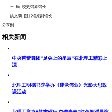
王 民 校史馆原馆长
姚文莉 图书馆原副馆长
分享到：
相关新闻
中央芭蕾舞团“足尖上的星辰”在北理工精彩上
演
北理工明德书院举办《建党伟业》光影大思政
课活动
北理工举办“笃志砺行 奋进青春”红色舞蹈展演