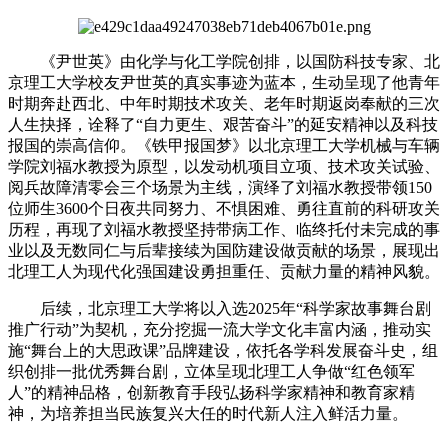
《尹世英》由化学与化工学院创排，以国防科技专家、北
京理工大学校友尹世英的真实事迹为蓝本，生动呈现了他青年
时期奔赴西北、中年时期技术攻关、老年时期返岗奉献的三次
人生抉择，诠释了“自力更生、艰苦奋斗”的延安精神以及科技
报国的崇高信仰。《铁甲报国梦》以北京理工大学机械与车辆
学院刘福水教授为原型，以发动机项目立项、技术攻关试验、
阅兵故障清零会三个场景为主线，演绎了刘福水教授带领150
位师生3600个日夜共同努力、不惧困难、勇往直前的科研攻关
历程，再现了刘福水教授坚持带病工作、临终托付未完成的事
业以及无数同仁与后辈接续为国防建设做贡献的场景，展现出
北理工人为现代化强国建设勇担重任、贡献力量的精神风貌。
后续，北京理工大学将以入选2025年“科学家故事舞台剧
推广行动”为契机，充分挖掘一流大学文化丰富内涵，推动实
施“舞台上的大思政课”品牌建设，依托各学科发展奋斗史，组
织创排一批优秀舞台剧，立体呈现北理工人争做“红色领军
人”的精神品格，创新教育手段弘扬科学家精神和教育家精
神，为培养担当民族复兴大任的时代新人注入鲜活力量。