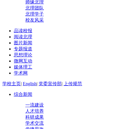
师缘北理
北理团队
北理学子
校友风采
品读校报
阅读北理
图片新闻
专题报道
思想理论
微网互动
媒体理工
学术网
学校主页
|
English
|
党委宣传部
|
上传规范
综合新闻
一流建设
人才培养
科研成果
学术交流