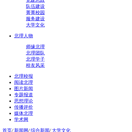
党建思政
队伍建设
菁菁校园
服务建设
大学文化
北理人物
师缘北理
北理团队
北理学子
校友风采
北理校报
阅读北理
图片新闻
专题报道
思想理论
传播评价
媒体北理
学术网
首页
/
新闻网
/
综合新闻
/
大学文化