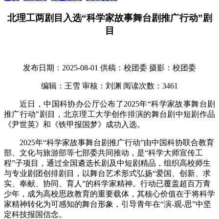
北理工两剧目入选“科学家故事舞台剧推广行动”剧
目
发布日期：2025-08-01
供稿：校团委
摄影：校团委
编辑：王雪
审核：刘渊
阅读次数：
3461
近日，中国科协办公厅公布了2025年“科学家故事舞台剧
推广行动”剧目，北京理工大学创作排演的舞台剧中短剧作品
《尹世英》和《铁甲报国梦》成功入选。
2025年“科学家故事舞台剧推广行动”由中国科协联合教育
部、文化与旅游部等七部委共同推动，是“科学大师宣传工
程”子项目，通过全国遴选长剧及中短剧精品，组织高校师生
与专业剧团创排剧目，以舞台艺术形式弘扬“爱国、创新、求
实、奉献、协同、育人”的科学家精神。行动已覆盖超百万青
少年，成为高校思政教育的重要载体，其核心价值在于将科学
家精神转化为可感知的舞台形象，引导青年在“演-观-思”中坚
定科技报国信念。