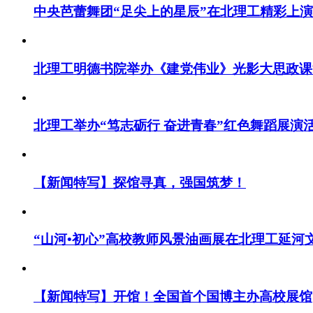
中央芭蕾舞团“足尖上的星辰”在北理工精彩上演
北理工明德书院举办《建党伟业》光影大思政课
北理工举办“笃志砺行 奋进青春”红色舞蹈展演
【新闻特写】探馆寻真，强国筑梦！
“山河•初心”高校教师风景油画展在北理工延河
【新闻特写】开馆！全国首个国博主办高校展馆