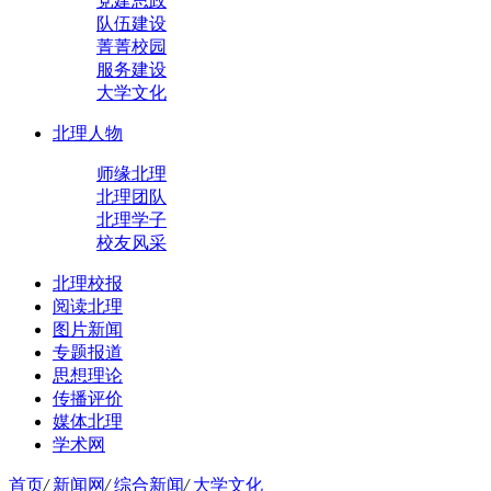
党建思政
队伍建设
菁菁校园
服务建设
大学文化
北理人物
师缘北理
北理团队
北理学子
校友风采
北理校报
阅读北理
图片新闻
专题报道
思想理论
传播评价
媒体北理
学术网
首页
/
新闻网
/
综合新闻
/
大学文化