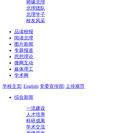
师缘北理
北理团队
北理学子
校友风采
品读校报
阅读北理
图片新闻
专题报道
思想理论
微网互动
媒体理工
学术网
学校主页
|
English
|
党委宣传部
|
上传规范
综合新闻
一流建设
人才培养
科研成果
学术交流