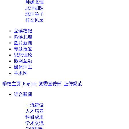
师缘北理
北理团队
北理学子
校友风采
品读校报
阅读北理
图片新闻
专题报道
思想理论
微网互动
媒体理工
学术网
学校主页
|
English
|
党委宣传部
|
上传规范
综合新闻
一流建设
人才培养
科研成果
学术交流