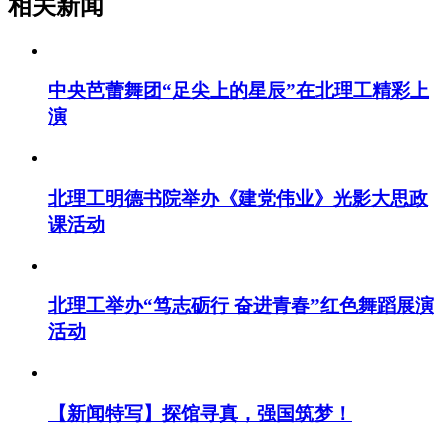
相关新闻
中央芭蕾舞团“足尖上的星辰”在北理工精彩上
演
北理工明德书院举办《建党伟业》光影大思政
课活动
北理工举办“笃志砺行 奋进青春”红色舞蹈展演
活动
【新闻特写】探馆寻真，强国筑梦！