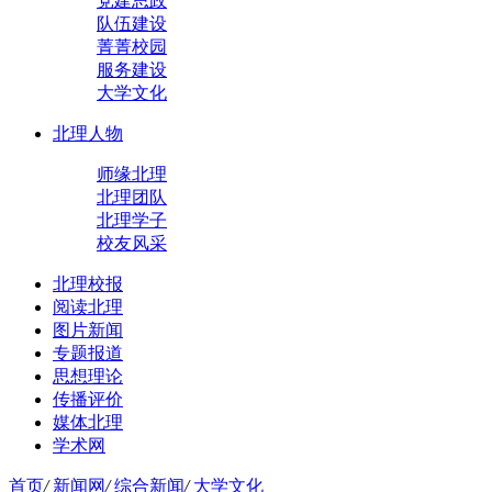
党建思政
队伍建设
菁菁校园
服务建设
大学文化
北理人物
师缘北理
北理团队
北理学子
校友风采
北理校报
阅读北理
图片新闻
专题报道
思想理论
传播评价
媒体北理
学术网
首页
/
新闻网
/
综合新闻
/
大学文化