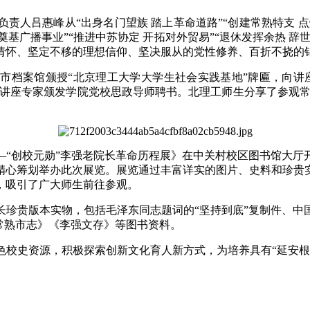
人吕惠峰从“出身名门望族 踏上革命道路”“创建常熟特支 点燃
 奠基广播事业”“推进中苏协定 开拓对外贸易”“退休发挥余热
情怀、坚定不移的理想信仰、坚决服从的党性修养、百折不挠的
市档案馆颁授“北京理工大学大学生社会实践基地”牌匾，向讲
向讲座专家颁发学院党校思政导师聘书。北理工师生分享了参观常
—“创校元勋”李强老院长革命历程展》在中关村校区图书馆大
精心筹划举办此次展览。展览通过丰富详实的图片、史料和珍贵
，吸引了广大师生前往参观。
长珍贵版本实物，包括毛泽东同志题词的“坚持到底”复制件、中
《常熟市志》《李强文存》等图书资料。
色校史资源，积极探索创新文化育人新方式，为培养具有“延安根