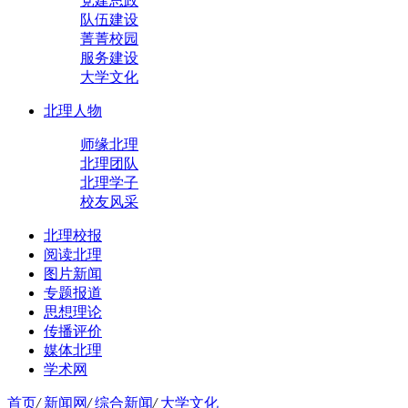
党建思政
队伍建设
菁菁校园
服务建设
大学文化
北理人物
师缘北理
北理团队
北理学子
校友风采
北理校报
阅读北理
图片新闻
专题报道
思想理论
传播评价
媒体北理
学术网
首页
/
新闻网
/
综合新闻
/
大学文化