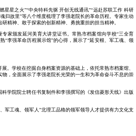
星星之火”“中央特科先驱 开创无线通讯”“远赴苏联工作 科研
 辞世魂归故里”等八个维度梳理了李强老院长的革命历程。专家生动
钻研精神、敢于探索的创新精神、勇挑重担的担当精神。
座专家颁发延河美育大讲堂证书。常熟市档案馆向学校“三全育
熟“李强革命历程展示馆”的心得，展示了“延安根、军工魂、领
厅开展。学校在挖掘自身档案资源的基础上，依托常熟市档案馆、
实物，全面展示了李强老院长光荣的一生和为革命奋斗不息的崇
国科学院院士聘任书复制件和李强撰写的《发信菱形天线》出版
、军工魂、领军人”北理工品格的领军领导人才提供有力文化支