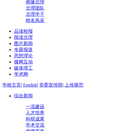
师缘北理
北理团队
北理学子
校友风采
品读校报
阅读北理
图片新闻
专题报道
思想理论
微网互动
媒体理工
学术网
学校主页
|
English
|
党委宣传部
|
上传规范
综合新闻
一流建设
人才培养
科研成果
学术交流