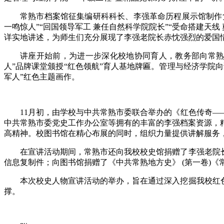
常熟市档案馆征集编研科科长、李强革命历程展示馆制作负责
一鸣惊人”“回国领导军工 兼任自然科学院院长”“受命搭建天线
详实地讲述，为师生们充分展现了李强老院长赤忱强烈的爱国
讲座开始前，为进一步深化校地协同育人，教务部向常熟
人”品牌课堂颁授“红色领航”育人基地牌匾。管理与经济学院
军人”红色主题画作。
11月初，由学校与中共常熟市委联合举办的《红色传奇—
中共常熟市委党史工作办公室等拥有的丰富的李强档案资源，
高精神。校图书馆在精心布展的同时，组织力量提供讲解服务
在宣讲活动期间，常熟市还向我校校史馆捐赠了李强老院
信息复制件；向图书馆捐赠了《中共常熟地方史》 (第一卷)
本次校史人物宣讲活动的举办，旨在通过深入挖掘我校红
撑。