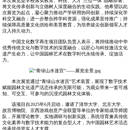
本次展览是学校落实教育、科技、人才“三位一体”战略部署、
将文化传承创新与立德树人深度融合的生动实践。他希望以此
次展览为起点，凝心聚力推动产学研用协同创新，持续深化学
科交叉融合；进一步整合跨学科资源，强化成果宣传推广；持
续保障高质量文化供给和美育教育，为培养拔尖创新领军人才
注入持久动力。
中国文化数字再生项目团队负责人表示，将持续推动中华
优秀传统文化与数字技术的深度融合，以匠心与科技激活文化
遗产生命力，让中国园林艺术在数字时代永续传承、绽放活
力。
本次展览通过“青绿山水迷宫”艺术装置，展现了数字技术
赋能园林文化遗产活态传承的无限可能，为观众带来一套可感
知、可交互、可参与的沉浸式园林文化体验。
该项目自2025年6月启动，邀请了清华大学、北京大学、
故宫博物院、京西游戏创意产业联盟等单位的专家组成导师团
队，开展理论教学、实地调研与创新实践，系统培育兼具传统
文化素养与数字技术能力的复合型人才，为中国园林艺术活态
传承提供坚实人才支撑。