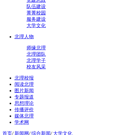
党建思政
队伍建设
菁菁校园
服务建设
大学文化
北理人物
师缘北理
北理团队
北理学子
校友风采
北理校报
阅读北理
图片新闻
专题报道
思想理论
传播评价
媒体北理
学术网
首页
/
新闻网
/
综合新闻
/
大学文化