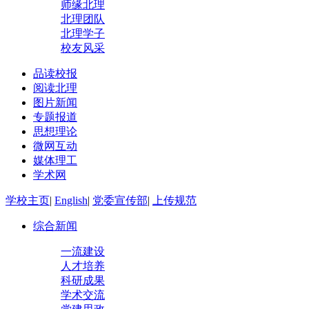
师缘北理
北理团队
北理学子
校友风采
品读校报
阅读北理
图片新闻
专题报道
思想理论
微网互动
媒体理工
学术网
学校主页
|
English
|
党委宣传部
|
上传规范
综合新闻
一流建设
人才培养
科研成果
学术交流