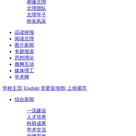
师缘北理
北理团队
北理学子
校友风采
品读校报
阅读北理
图片新闻
专题报道
思想理论
微网互动
媒体理工
学术网
学校主页
|
English
|
党委宣传部
|
上传规范
综合新闻
一流建设
人才培养
科研成果
学术交流