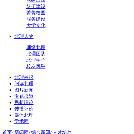
党建思政
队伍建设
菁菁校园
服务建设
大学文化
北理人物
师缘北理
北理团队
北理学子
校友风采
北理校报
阅读北理
图片新闻
专题报道
思想理论
传播评价
媒体北理
学术网
首页
/
新闻网
/
综合新闻
/
人才培养