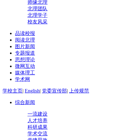
师缘北理
北理团队
北理学子
校友风采
品读校报
阅读北理
图片新闻
专题报道
思想理论
微网互动
媒体理工
学术网
学校主页
|
English
|
党委宣传部
|
上传规范
综合新闻
一流建设
人才培养
科研成果
学术交流