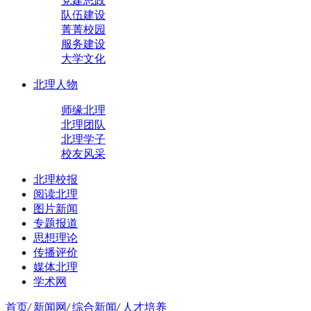
党建思政
队伍建设
菁菁校园
服务建设
大学文化
北理人物
师缘北理
北理团队
北理学子
校友风采
北理校报
阅读北理
图片新闻
专题报道
思想理论
传播评价
媒体北理
学术网
首页
/
新闻网
/
综合新闻
/
人才培养