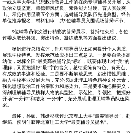
一线从事大学生思想政治教育工作的在岗专职辅导员开展，从
政治立场坚定、师德师风优良、素质能力过硬、育人实效突
出、示范作用显著五个方面，选树辅导员队伍先进典型。经各
单位推荐报名、材料初审，共9位辅导员入围现场答辩环节。
9位辅导员依次进行精彩的答辩展示。
答辩结束后，各位
评委从取长补短、突出特色、凝练成果等方面提出建议。
杨帆进行总结点评，针对辅导员队伍如何提升个人素质、
展现学校特色、发挥示范效应提出三点意见。一是要自觉提高
站位，对标全国“最美高校辅导员”标准，既要体现出对“美”的
理解，又要把握好“最”字的含义，总结凝练有特色、有亮点、
有成效的事迹和经验。二是要不断解放思想，跳出惯性思维，
融入学校事业发展大局，充分挖掘北理工特色精神文化元素，
强化思想政治工作的亲和力和感染力。三是要准确把握要义，
深刻理解辅导员榜样人物的典型性、示范性、引领性，把握好
开场“一分钟”和结束“一分钟”，充分展现北理工辅导员队伍风
采。
最终，孙硕、韩姗杉获评北京理工大学“最美辅导员”，史
继筠、侯明佳获评北京理工大学“最美辅导员提名”。