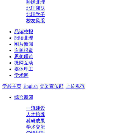
师缘北理
北理团队
北理学子
校友风采
品读校报
阅读北理
图片新闻
专题报道
思想理论
微网互动
媒体理工
学术网
学校主页
|
English
|
党委宣传部
|
上传规范
综合新闻
一流建设
人才培养
科研成果
学术交流