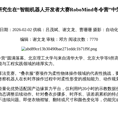
究生在“智能机器人开发者大赛RoboMind冬令营”
期：2026-02-02
供稿：吕茂斌、谢文龙、曹珊珊
摄影：自动
编辑：谢文龙
审核：邓方
阅读次数：
7770
d冬令营”圆满落幕。北京理工大学与来自清华大学、北京大学等9
能与工程实践领域的雄厚实力。
算法竞赛。“叠衣服”赛项作为柔性物体操作领域的代表性挑战，
考察机器人在长时序操作过程中对柔性形变的感知能力、动作规
轻量化优势适配国产边缘算力平台，仅利用约20小时的示教数据
动态调整后续动作。针对叠衣步骤多、时序长、误差易累积的特
不连续问题。即使衣物褶皱、翻转或尺寸和颜色变化等，仍能完