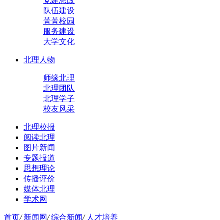
党建思政
队伍建设
菁菁校园
服务建设
大学文化
北理人物
师缘北理
北理团队
北理学子
校友风采
北理校报
阅读北理
图片新闻
专题报道
思想理论
传播评价
媒体北理
学术网
首页
/
新闻网
/
综合新闻
/
人才培养