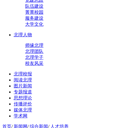
党建思政
队伍建设
菁菁校园
服务建设
大学文化
北理人物
师缘北理
北理团队
北理学子
校友风采
北理校报
阅读北理
图片新闻
专题报道
思想理论
传播评价
媒体北理
学术网
首页
/
新闻网
/
综合新闻
/
人才培养