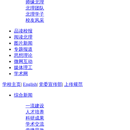
师缘北理
北理团队
北理学子
校友风采
品读校报
阅读北理
图片新闻
专题报道
思想理论
微网互动
媒体理工
学术网
学校主页
|
English
|
党委宣传部
|
上传规范
综合新闻
一流建设
人才培养
科研成果
学术交流