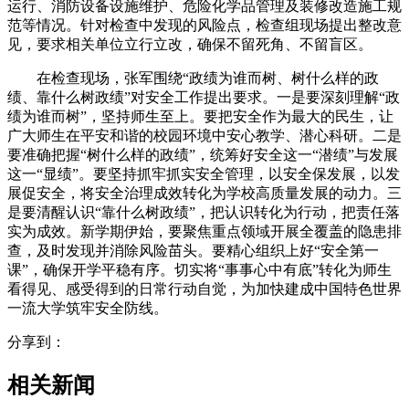
运行、消防设备设施维护、危险化学品管理及装修改造施工规
范等情况。针对检查中发现的风险点，检查组现场提出整改意
见，要求相关单位立行立改，确保不留死角、不留盲区。
在检查现场，张军围绕“政绩为谁而树、树什么样的政
绩、靠什么树政绩”对安全工作提出要求。一是要深刻理解“政
绩为谁而树”，坚持师生至上。要把安全作为最大的民生，让
广大师生在平安和谐的校园环境中安心教学、潜心科研。二是
要准确把握“树什么样的政绩”，统筹好安全这一“潜绩”与发展
这一“显绩”。要坚持抓牢抓实安全管理，以安全保发展，以发
展促安全，将安全治理成效转化为学校高质量发展的动力。三
是要清醒认识“靠什么树政绩”，把认识转化为行动，把责任落
实为成效。新学期伊始，要聚焦重点领域开展全覆盖的隐患排
查，及时发现并消除风险苗头。要精心组织上好“安全第一
课”，确保开学平稳有序。切实将“事事心中有底”转化为师生
看得见、感受得到的日常行动自觉，为加快建成中国特色世界
一流大学筑牢安全防线。
分享到：
相关新闻