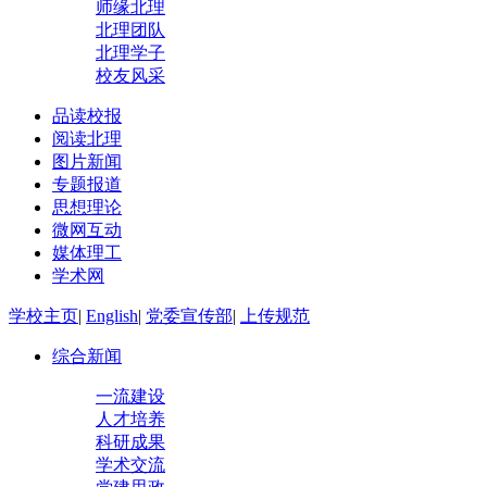
师缘北理
北理团队
北理学子
校友风采
品读校报
阅读北理
图片新闻
专题报道
思想理论
微网互动
媒体理工
学术网
学校主页
|
English
|
党委宣传部
|
上传规范
综合新闻
一流建设
人才培养
科研成果
学术交流