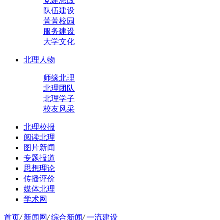
党建思政
队伍建设
菁菁校园
服务建设
大学文化
北理人物
师缘北理
北理团队
北理学子
校友风采
北理校报
阅读北理
图片新闻
专题报道
思想理论
传播评价
媒体北理
学术网
首页
/
新闻网
/
综合新闻
/
一流建设