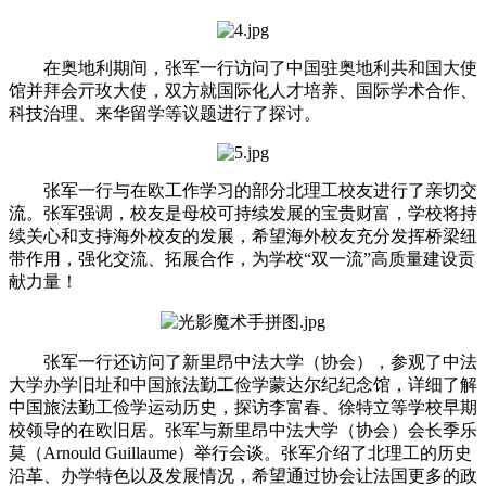
在奥地利期间，张军一行访问了中国驻奥地利共和国大使
馆并拜会亓玫大使，双方就国际化人才培养、国际学术合作、
科技治理、来华留学等议题进行了探讨。
张军一行与在欧工作学习的部分北理工校友进行了亲切交
流。张军强调，校友是母校可持续发展的宝贵财富，学校将持
续关心和支持海外校友的发展，希望海外校友充分发挥桥梁纽
带作用，强化交流、拓展合作，为学校“双一流”高质量建设贡
献力量！
张军一行还访问了新里昂中法大学（协会），参观了中法
大学办学旧址和中国旅法勤工俭学蒙达尔纪纪念馆，详细了解
中国旅法勤工俭学运动历史，探访李富春、徐特立等学校早期
校领导的在欧旧居。张军与新里昂中法大学（协会）会长季乐
莫（Arnould Guillaume）举行会谈。张军介绍了北理工的历史
沿革、办学特色以及发展情况，希望通过协会让法国更多的政