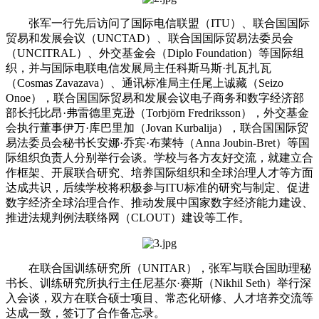
张军一行先后访问了国际电信联盟（ITU）、联合国国际
贸易和发展会议（UNCTAD）、联合国国际贸易法委员会
（UNCITRAL）、外交基金会（Diplo Foundation）等国际组
织，并与国际电联电信发展局主任科斯马斯·扎瓦扎瓦
（Cosmas Zavazava）、通讯标准局主任尾上诚藏（Seizo
Onoe），联合国国际贸易和发展会议电子商务和数字经济部
部长托比昂·弗雷德里克逊（Torbjörn Fredriksson），外交基金
会执行董事伊万·库巴里加（Jovan Kurbalija），联合国国际贸
易法委员会秘书长安娜·乔宾·布莱特（Anna Joubin-Bret）等国
际组织负责人分别举行会谈。学校与各方友好交流，就建立合
作框架、开展联合研究、培养国际组织和全球治理人才等方面
达成共识，后续学校将积极参与ITU标准的研究与制定、促进
数字经济全球治理合作、推动发展中国家数字经济能力建设、
推进法规判例法联络网（CLOUT）建设等工作。
在联合国训练研究所（UNITAR），张军与联合国助理秘
书长、训练研究所执行主任尼基尔·赛斯（Nikhil Seth）举行深
入会谈，双方在联合硕士项目、常态化研修、人才培养交流等
达成一致，签订了合作备忘录。