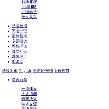
师缘北理
北理团队
北理学子
校友风采
品读校报
阅读北理
图片新闻
专题报道
思想理论
微网互动
媒体理工
学术网
学校主页
|
English
|
党委宣传部
|
上传规范
综合新闻
一流建设
人才培养
科研成果
学术交流