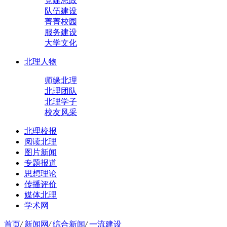
党建思政
队伍建设
菁菁校园
服务建设
大学文化
北理人物
师缘北理
北理团队
北理学子
校友风采
北理校报
阅读北理
图片新闻
专题报道
思想理论
传播评价
媒体北理
学术网
首页
/
新闻网
/
综合新闻
/
一流建设