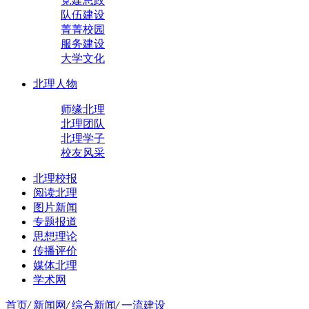
党建思政
队伍建设
菁菁校园
服务建设
大学文化
北理人物
师缘北理
北理团队
北理学子
校友风采
北理校报
阅读北理
图片新闻
专题报道
思想理论
传播评价
媒体北理
学术网
首页
/
新闻网
/
综合新闻
/
一流建设