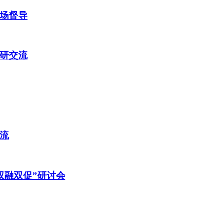
场督导
研交流
流
双融双促”研讨会