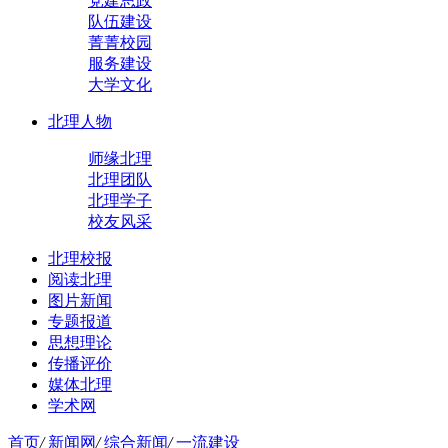
党建思政
队伍建设
菁菁校园
服务建设
大学文化
北理人物
师缘北理
北理团队
北理学子
校友风采
北理校报
阅读北理
图片新闻
专题报道
思想理论
传播评价
媒体北理
学术网
首页
/
新闻网
/
综合新闻
/
一流建设