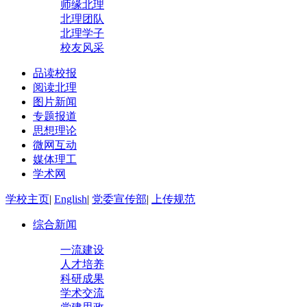
师缘北理
北理团队
北理学子
校友风采
品读校报
阅读北理
图片新闻
专题报道
思想理论
微网互动
媒体理工
学术网
学校主页
|
English
|
党委宣传部
|
上传规范
综合新闻
一流建设
人才培养
科研成果
学术交流