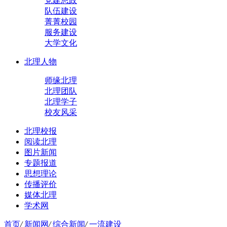
党建思政
队伍建设
菁菁校园
服务建设
大学文化
北理人物
师缘北理
北理团队
北理学子
校友风采
北理校报
阅读北理
图片新闻
专题报道
思想理论
传播评价
媒体北理
学术网
首页
/
新闻网
/
综合新闻
/
一流建设