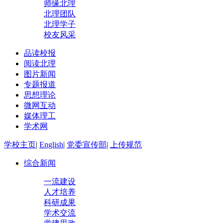
师缘北理
北理团队
北理学子
校友风采
品读校报
阅读北理
图片新闻
专题报道
思想理论
微网互动
媒体理工
学术网
学校主页
|
English
|
党委宣传部
|
上传规范
综合新闻
一流建设
人才培养
科研成果
学术交流