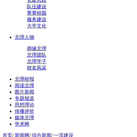
党建思政
队伍建设
菁菁校园
服务建设
大学文化
北理人物
师缘北理
北理团队
北理学子
校友风采
北理校报
阅读北理
图片新闻
专题报道
思想理论
传播评价
媒体北理
学术网
首页
/
新闻网
/
综合新闻
/
一流建设