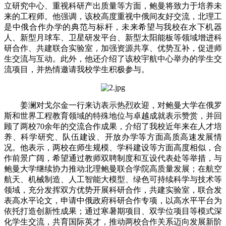
立研究中心、重视科研产出质量等方面，鲍曼将致力于培养未
来的工程师。他强调，该校高度重视中俄间友好交流，北理工
是中俄合作办学的典范与标杆，未来希望与我校在水下机器
人、新型月球车、卫星研发平台、新型太阳能板等领域增进科
研合作、共建联合实验室，加强资源共享、优势互补，促进师
生交流与互动。此外，他还介绍了该校宇航中心举办的学生交
流项目，并热情邀请我校学生积极参与。
姜澜对戈尔金一行来访表示热烈欢迎，对鲍曼大学在俄罗
斯和世界工程教育领域的特殊地位与卓越成就表示赞赏，并回
顾了两校70余年的交流合作成果，介绍了我校近年来在人才培
养、科学研究、队伍建设、开放办学等方面高质高速发展情
况。他表示，两校在师生规模、学科建设等方面高度相似，合
作前景广阔，希望通过教师双聘制度和互设代表处等举措，与
鲍曼大学继续协力推动北理鲍曼联合学院高质量发展；在航空
航天、机械制造、人工智能大模型、绿色可持续科学与技术等
领域，充分发挥双方优势开展科研合作，共建实验室，联合发
表高水平论文，申请中俄政府科研合作专项，以高水平平台为
依托打造创新性成果；通过寒暑期项目、双学位项目等模式深
化学生交流，共育国际英才，推动两校合作关系迈向发展新阶