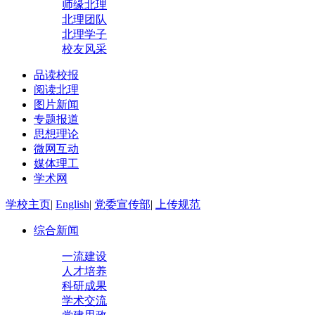
师缘北理
北理团队
北理学子
校友风采
品读校报
阅读北理
图片新闻
专题报道
思想理论
微网互动
媒体理工
学术网
学校主页
|
English
|
党委宣传部
|
上传规范
综合新闻
一流建设
人才培养
科研成果
学术交流