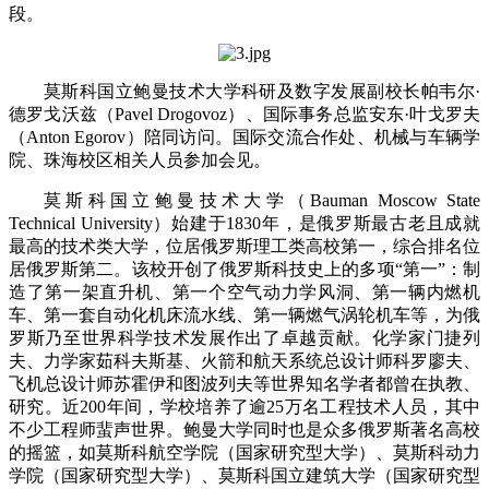
段。
莫斯科国立鲍曼技术大学科研及数字发展副校长帕韦尔·
德罗戈沃兹（Pavel Drogovoz）、国际事务总监安东·叶戈罗夫
（Anton Egorov）陪同访问。国际交流合作处、机械与车辆学
院、珠海校区相关人员参加会见。
莫斯科国立鲍曼技术大学（Bauman Moscow State
Technical University）始建于1830年，是俄罗斯最古老且成就
最高的技术类大学，位居俄罗斯理工类高校第一，综合排名位
居俄罗斯第二。该校开创了俄罗斯科技史上的多项“第一”：制
造了第一架直升机、第一个空气动力学风洞、第一辆内燃机
车、第一套自动化机床流水线、第一辆燃气涡轮机车等，为俄
罗斯乃至世界科学技术发展作出了卓越贡献。化学家门捷列
夫、力学家茹科夫斯基、火箭和航天系统总设计师科罗廖夫、
飞机总设计师苏霍伊和图波列夫等世界知名学者都曾在执教、
研究。近200年间，学校培养了逾25万名工程技术人员，其中
不少工程师蜚声世界。鲍曼大学同时也是众多俄罗斯著名高校
的摇篮，如莫斯科航空学院（国家研究型大学）、莫斯科动力
学院（国家研究型大学）、莫斯科国立建筑大学（国家研究型